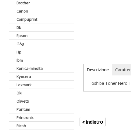
Brother
Canon
Compuprint
Db
Epson
G&g
Hp
Ibm
Konica-minolta
Descrizione
Caratter
Kyocera
Toshiba Toner Nero 
Lexmark
Oki
Olivetti
Pantum
Printronix
« indietro
Ricoh