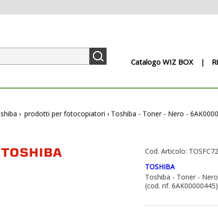
Catalogo WIZ BOX
R
oshiba
›
prodotti per fotocopiatori
›
Toshiba - Toner - Nero - 6AK000
Cod. Articolo: TOSFC7
TOSHIBA
Toshiba - Toner - Ner
(cod. rif. 6AK00000445)