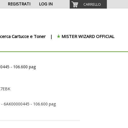
REGISTRATI
LOG IN
CARRELLO
icerca Cartucce e Toner
MISTER WIZARD OFFICIAL
00445 - 106.600 pag
27EBK
o - 6AK00000445 - 106.600 pag