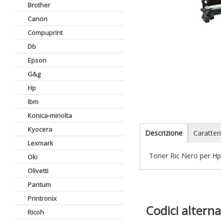
Brother
Canon
Compuprint
Db
Epson
G&g
Hp
Ibm
Konica-minolta
Kyocera
Descrizione
Caratteri
Lexmark
Toner Ric Nero per H
Oki
Olivetti
Pantum
Printronix
Codici alterna
Ricoh