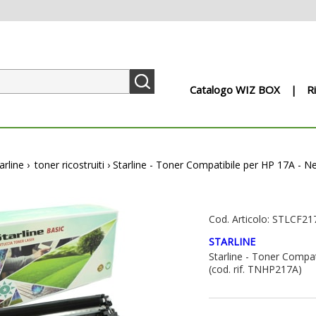
Catalogo WIZ BOX
R
arline
›
toner ricostruiti
›
Starline - Toner Compatibile per HP 17A - N
Cod. Articolo: STLCF21
STARLINE
Starline - Toner Compat
(cod. rif. TNHP217A)