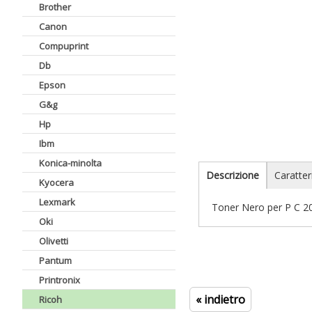
Brother
Canon
Compuprint
Db
Epson
G&g
Hp
Ibm
Konica-minolta
Descrizione
Caratter
Kyocera
Lexmark
Toner Nero per P C 
Oki
Olivetti
Pantum
Printronix
« indietro
Ricoh