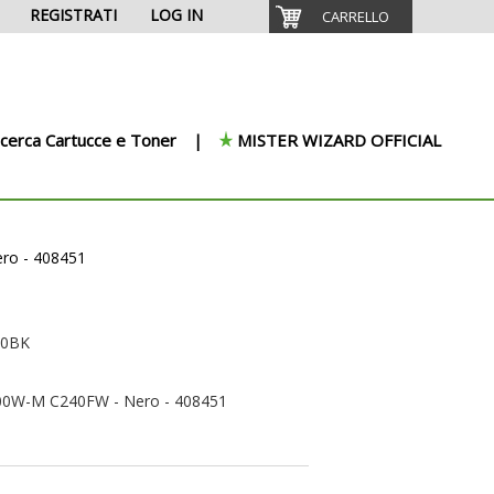
REGISTRATI
LOG IN
CARRELLO
icerca Cartucce e Toner
MISTER WIZARD OFFICIAL
ero - 408451
40BK
200W-M C240FW - Nero - 408451