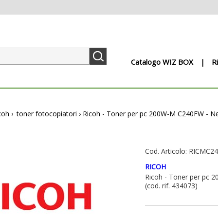
Catalogo WIZ BOX
R
icoh
›
toner fotocopiatori
›
Ricoh - Toner per pc 200W-M C240FW - N
Cod. Articolo: RICMC2
RICOH
Ricoh - Toner per pc 
(cod. rif. 434073)