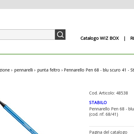
Catalogo WIZ BOX
R
ezione
›
pennarelli
›
punta feltro
›
Pennarello Pen 68 - blu scuro 41 - S
Cod. Articolo: 48538
STABILO
Pennarello Pen 68 - blu
(cod. rif. 68/41)
Pagina del catalogo