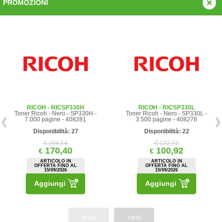
PROMOZIONI
RICOH - RICSP330H
RICOH - RICSP330L
Toner Ricoh - Nero - SP330H -
Toner Ricoh - Nero - SP330L -
7.000 pagine - 408281
3.500 pagine - 408278
Disponibilità: 27
Disponibilità: 22
€ 204,54
€ 122,72
170,40
100,92
€
€
ARTICOLO IN
ARTICOLO IN
OFFERTA FINO AL
OFFERTA FINO AL
15/09/2026
15/09/2026
Aggiungi
Aggiungi
prev
next