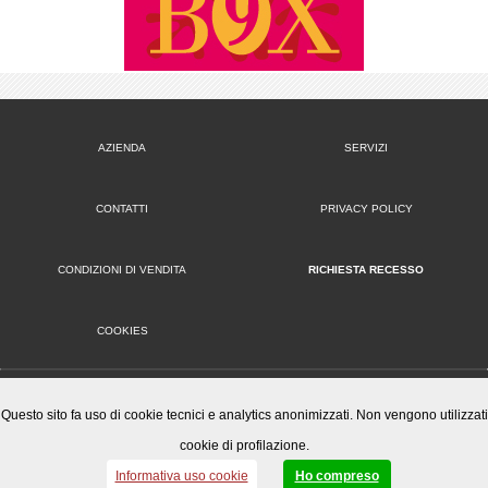
AZIENDA
SERVIZI
CONTATTI
PRIVACY POLICY
CONDIZIONI DI VENDITA
RICHIESTA RECESSO
COOKIES
VERSIONE DESKTOP
Questo sito fa uso di cookie tecnici e analytics anonimizzati. Non vengono utilizzati
cookie di profilazione.
Mister Wizard S.r.l.
© 2014-15 Mister Wizard, tutti i diritti riservati. Logo Mister Wizard e altri marchi e loghi utilizzati in
Informativa uso cookie
Ho compreso
questo sito sono di proprietà o concessi in licenza a Mister Wizard. reg. imp. C.F. e P.IVA