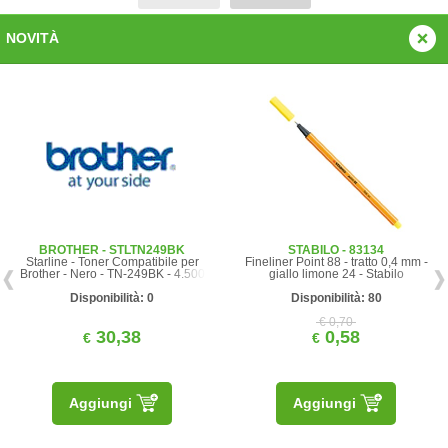
NOVITÀ
BROTHER - STLTN249BK
STABILO - 83134
Starline - Toner Compatibile per
Fineliner Point 88 - tratto 0,4 mm -
Brother - Nero - TN-249BK - 4.500
giallo limone 24 - Stabilo
pag
Disponibilità: 0
Disponibilità: 80
€ 0,70
30,38
0,58
€
€
Aggiungi
Aggiungi