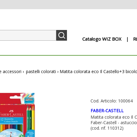
Catalogo WIZ BOX
R
e accessori
›
pastelli colorati
›
Matita colorata eco Il Castello+3 bicolo
Cod. Articolo: 100064
FABER-CASTELL
Matita colorata eco Il 
Faber-Castell - astuccio
(cod. rif. 110312)