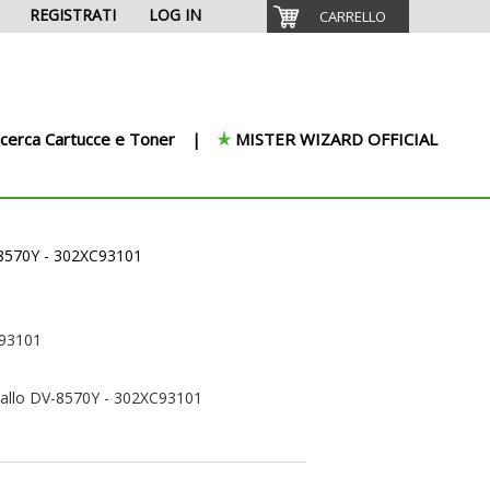
REGISTRATI
LOG IN
CARRELLO
icerca Cartucce e Toner
MISTER WIZARD OFFICIAL
-8570Y - 302XC93101
C93101
iallo DV-8570Y - 302XC93101