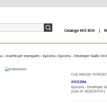
Catalogo WIZ BOX
R
pa
›
ricambi per stampanti
›
kyocera
›
Kyocera - Developer Giallo DV
Cod. Articolo: KY302X
KYOCERA
Kyocera - Developer G
(cod. rif. 302XC93101)