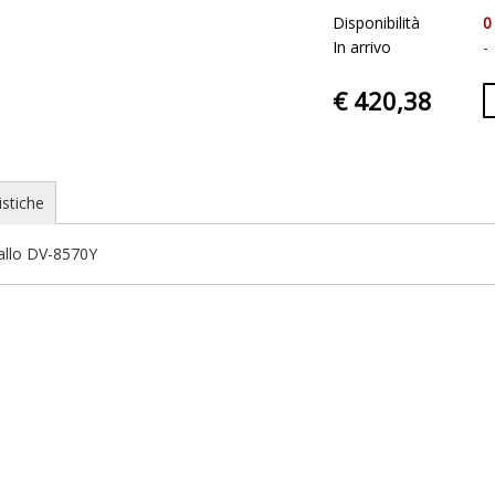
Disponibilità
0
In arrivo
-
€ 420,38
istiche
allo DV-8570Y