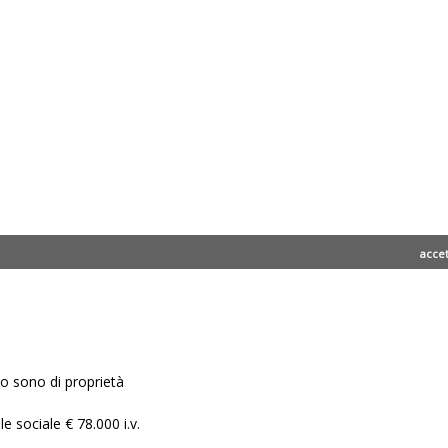
acce
ito sono di proprietà
e sociale € 78.000 i.v.