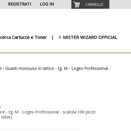
REGISTRATI
LOG IN
CARRELLO
icerca Cartucce e Toner
MISTER WIZARD OFFICIAL
e
›
Guanti monouso in lattice - tg. M - Logex Professional -
L
ce - tg. M - Logex Professional - scatola 100 pezzi
2 NEW)