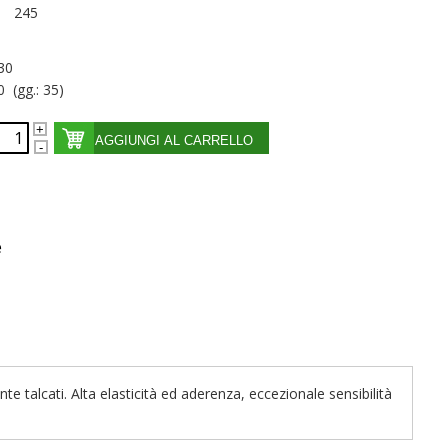
245
30
0 (gg.: 35)
AGGIUNGI AL CARRELLO
e
e talcati. Alta elasticità ed aderenza, eccezionale sensibilità