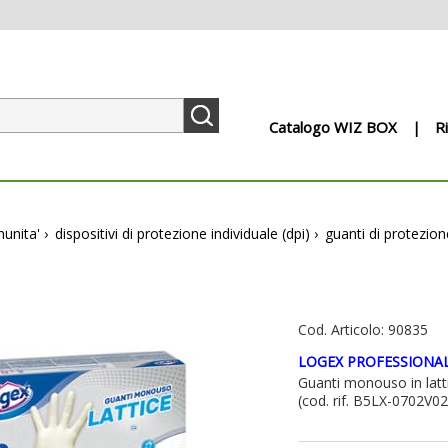
Catalogo WIZ BOX
R
munita'
›
dispositivi di protezione individuale (dpi)
›
guanti di protezion
Cod. Articolo: 90835
LOGEX PROFESSIONA
Guanti monouso in latti
(cod. rif. B5LX-0702V0