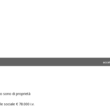
acce
ito sono di proprietà
e sociale € 78.000 i.v.