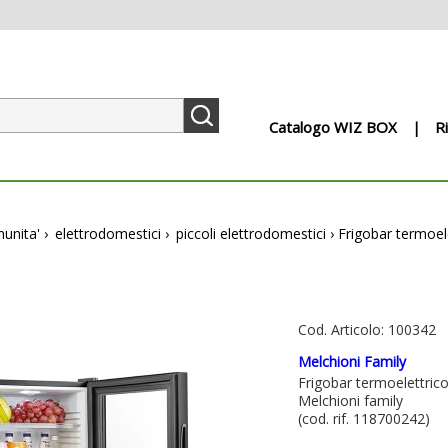
Catalogo WIZ BOX
R
munita'
›
elettrodomestici
›
piccoli elettrodomestici
›
Frigobar termoele
Cod. Articolo: 100342
Melchioni Family
Frigobar termoelettrico
Melchioni family
(cod. rif. 118700242)