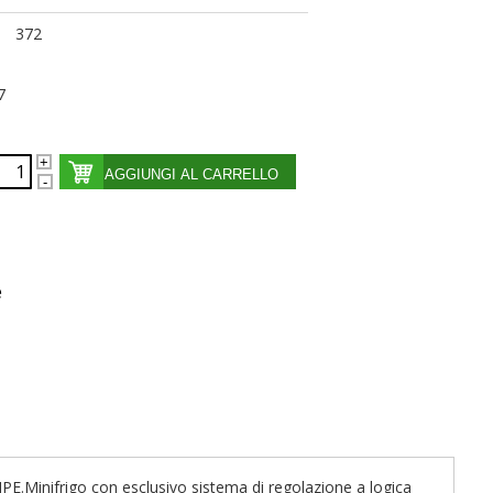
372
7
AGGIUNGI AL CARRELLO
e
PE.Minifrigo con esclusivo sistema di regolazione a logica