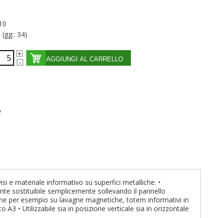
10
 (gg.: 34)
AGGIUNGI AL CARRELLO
e
e materiale informativo su superfici metalliche. •
nte sostituibile semplicemente sollevando il pannello
come per esempio su lavagne magnetiche, totem informativi in
 A3 • Utilizzabile sia in posizione verticale sia in orizzontale