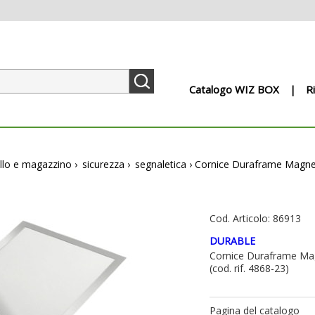
Catalogo WIZ BOX
R
llo e magazzino
›
sicurezza
›
segnaletica
›
Cornice Duraframe Magneti
Cod. Articolo: 86913
DURABLE
Cornice Duraframe Magn
(cod. rif. 4868-23)
Pagina del catalogo