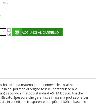
882
2
AGGIUNGI AL CARRELLO
 bio-based" una materia prima rinnovabile, totalmente
ella dei polimeri di origine fossile, contribuisce alla
oratorio) secondo il metodo standard ASTM D6866. Amiche
nza. Elevato Spessore che garantisce massima protezione per
zata in polietilene trasparente con più del 30% a base bio