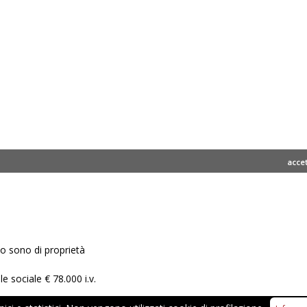
acce
ito sono di proprietà
e sociale € 78.000 i.v.