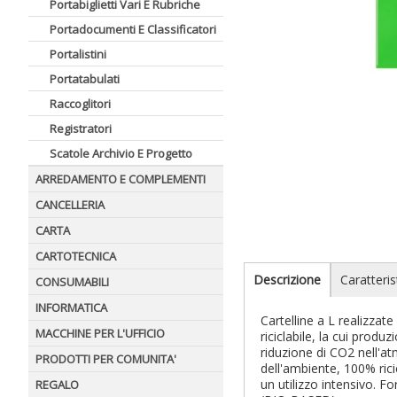
Portabiglietti Vari E Rubriche
Portadocumenti E Classificatori
Portalistini
Portatabulati
Raccoglitori
Registratori
Scatole Archivio E Progetto
ARREDAMENTO E COMPLEMENTI
CANCELLERIA
CARTA
CARTOTECNICA
Descrizione
Caratteris
CONSUMABILI
INFORMATICA
Cartelline a L realizzat
MACCHINE PER L'UFFICIO
riciclabile, la cui produ
riduzione di CO2 nell'a
PRODOTTI PER COMUNITA'
dell'ambiente, 100% rici
un utilizzo intensivo. F
REGALO