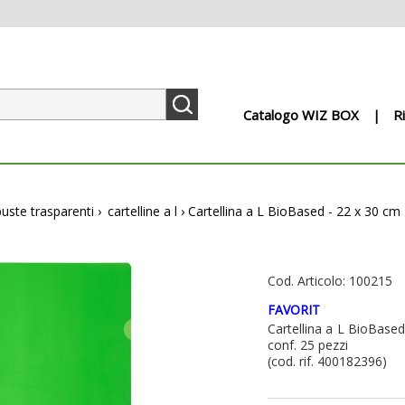
Catalogo WIZ BOX
R
buste trasparenti
›
cartelline a l
›
Cartellina a L BioBased - 22 x 30 cm - 
Cod. Articolo: 100215
FAVORIT
Cartellina a L BioBased 
conf. 25 pezzi
(cod. rif. 400182396)