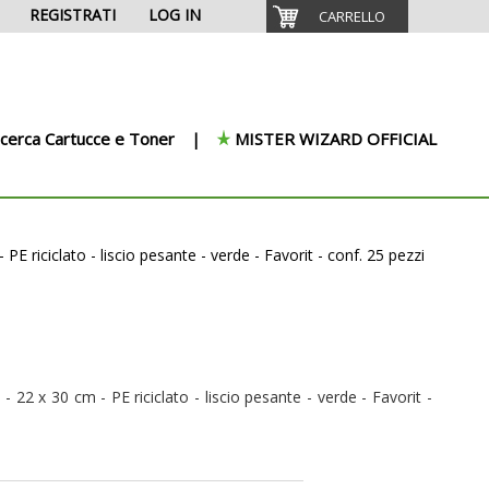
REGISTRATI
LOG IN
CARRELLO
icerca Cartucce e Toner
MISTER WIZARD OFFICIAL
PE riciclato - liscio pesante - verde - Favorit - conf. 25 pezzi
- 22 x 30 cm - PE riciclato - liscio pesante - verde - Favorit -