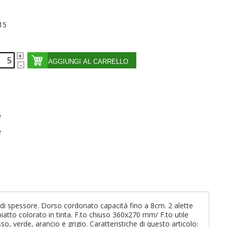
15
AGGIUNGI AL CARRELLO
e
e
m di spessore. Dorso cordonato capacità fino a 8cm. 2 alette
atto colorato in tinta. F.to chiuso 360x270 mm/ F.to utile
so, verde, arancio e grigio. Caratteristiche di questo articolo: