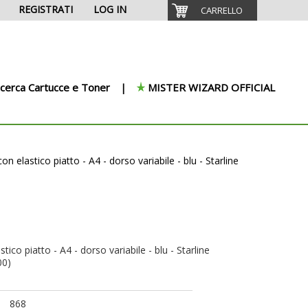
REGISTRATI
LOG IN
CARRELLO
icerca Cartucce e Toner
MISTER WIZARD OFFICIAL
con elastico piatto - A4 - dorso variabile - blu - Starline
tico piatto - A4 - dorso variabile - blu - Starline
00)
868