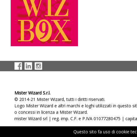
Mister Wizard S.r.l.
© 2014-21 Mister Wizard, tutti i diritti riservati.
Logo Mister Wizard e altri marchi e loghi utilizzati in questo s
o concessi in licenza a Mister Wizard.
mister Wizard srl | reg. imp. C.F. e P.IVA 01077280475 | capital
Questo sito fa uso di cookie tecni
Chi Siamo
|
Prodotti e Servizi
|
Contatti
|
Condizioni 