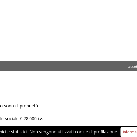
acce
ito sono di proprietà
e sociale € 78.000 i.v.
ci e statistici. Non vengono utilizzati cookie di profilazione.
di vendita
|
Richiesta di Recesso
|
Privacy Policy
|
Informativ
Informa