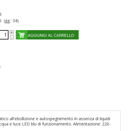
3
6 (gg.: 34)
AGGIUNGI AL CARRELLO
e
ico all'ebollizione e autospegnimento in assenza di liquidi
lo acqua e luce LED blu di funzionamento. Alimentazione: 220-