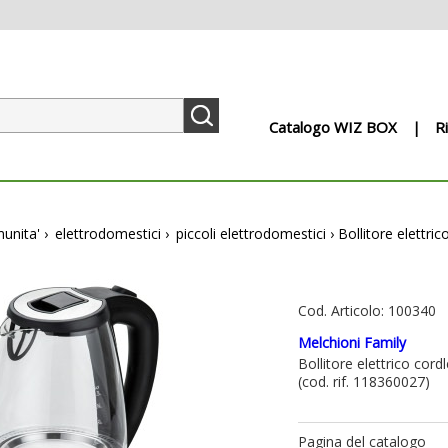
Catalogo WIZ BOX
R
munita'
›
elettrodomestici
›
piccoli elettrodomestici
›
Bollitore elettri
Cod. Articolo: 100340
Melchioni Family
Bollitore elettrico cord
(cod. rif. 118360027)
Pagina del catalogo