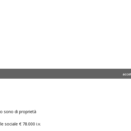
acce
ito sono di proprietà
e sociale € 78.000 i.v.