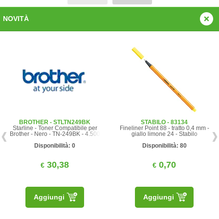
NOVITÀ
BROTHER - STLTN249BK
STABILO - 83134
Starline - Toner Compatibile per
Fineliner Point 88 - tratto 0,4 mm -
Brother - Nero - TN-249BK - 4.500
giallo limone 24 - Stabilo
pag
Disponibilità: 0
Disponibilità: 80
30,38
0,70
€
€
Aggiungi
Aggiungi