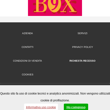
AZIENDA
SERVIZI
CONTATTI
PRIVACY POLICY
CONDIZIONI DI VENDITA
RICHIESTA RECESSO
COOKIES
VERSIONE DESKTOP
Questo sito fa uso di cookie tecnici e analytics anonimizzati. Non vengono utilizzati
cookie di profilazione.
Mister Wizard S.r.l.
© 2014-15 Mister Wizard, tutti i diritti riservati. Logo Mister Wizard e altri marchi e loghi utilizzati in
Informativa uso cookie
Ho compreso
questo sito sono di proprietà o concessi in licenza a Mister Wizard. reg. imp. C.F. e P.IVA