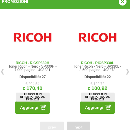
PROMOZIONI
RICOH - RICSP330H
RICOH - RICSP330L
Toner Ricoh - Nero - SP330H -
Toner Ricoh - Nero - SP330L -
7.000 pagine - 408281
3.500 pagine - 408278
Disponibilità: 27
Disponibilità: 22
€ 204,54
€ 122,72
170,40
100,92
€
€
ARTICOLO IN
ARTICOLO IN
OFFERTA FINO AL
OFFERTA FINO AL
15/09/2026
15/09/2026
Aggiungi
Aggiungi
prev
next