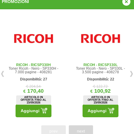
PROMOZIONI
RICOH - RICSP330H
RICOH - RICSP330L
Toner Ricoh - Nero - SP330H -
Toner Ricoh - Nero - SP330L -
7.000 pagine - 408281
3.500 pagine - 408278
Disponibilità: 27
Disponibilità: 22
€ 204,54
€ 122,72
170,40
100,92
€
€
ARTICOLO IN
ARTICOLO IN
OFFERTA FINO AL
OFFERTA FINO AL
15/09/2026
15/09/2026
Aggiungi
Aggiungi
prev
next