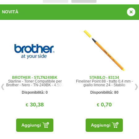
NOVITÀ
BROTHER - STLTN249BK
STABILO - 83134
Starline - Toner Compatibile per
Fineliner Point 88 - tratto 0,4 mm -
Brother - Nero - TN-249BK - 4.500
giallo limone 24 - Stabilo
pag
Disponibilità: 0
Disponibilità: 80
30,38
0,70
€
€
Aggiungi
Aggiungi