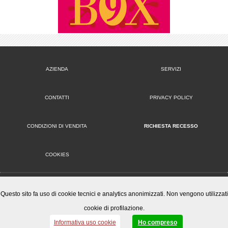
AZIENDA
SERVIZI
CONTATTI
PRIVACY POLICY
CONDIZIONI DI VENDITA
RICHIESTA RECESSO
COOKIES
VERSIONE DESKTOP
Questo sito fa uso di cookie tecnici e analytics anonimizzati. Non vengono utilizzati
cookie di profilazione.
Mister Wizard S.r.l.
© 2014-15 Mister Wizard, tutti i diritti riservati. Logo Mister Wizard e altri marchi e loghi utilizzati in
Informativa uso cookie
Ho compreso
questo sito sono di proprietà o concessi in licenza a Mister Wizard. reg. imp. C.F. e P.IVA