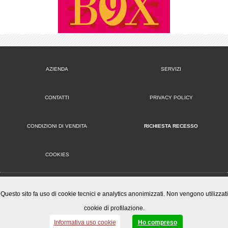
AZIENDA
SERVIZI
CONTATTI
PRIVACY POLICY
CONDIZIONI DI VENDITA
RICHIESTA RECESSO
COOKIES
VERSIONE DESKTOP
Questo sito fa uso di cookie tecnici e analytics anonimizzati. Non vengono utilizzati
cookie di profilazione.
Mister Wizard S.r.l.
© 2014-15 Mister Wizard, tutti i diritti riservati. Logo Mister Wizard e altri marchi e loghi utilizzati in
Informativa uso cookie
Ho compreso
questo sito sono di proprietà o concessi in licenza a Mister Wizard. reg. imp. C.F. e P.IVA