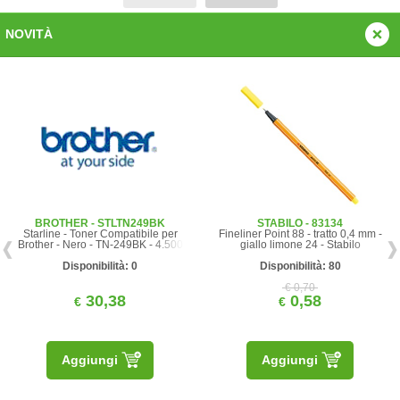
NOVITÀ
BROTHER - STLTN249BK
STABILO - 83134
Starline - Toner Compatibile per
Fineliner Point 88 - tratto 0,4 mm -
Brother - Nero - TN-249BK - 4.500
giallo limone 24 - Stabilo
pag
Disponibilità: 0
Disponibilità: 80
€ 0,70
30,38
0,58
€
€
Aggiungi
Aggiungi