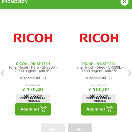
PROMOZIONI
RICOH - RICSP330H
RICOH - RICSP330L
Toner Ricoh - Nero - SP330H -
Toner Ricoh - Nero - SP330L -
7.000 pagine - 408281
3.500 pagine - 408278
Disponibilità: 27
Disponibilità: 22
€ 204,54
€ 122,72
170,40
100,92
€
€
ARTICOLO IN
ARTICOLO IN
OFFERTA FINO AL
OFFERTA FINO AL
15/09/2026
15/09/2026
Aggiungi
Aggiungi
prev
next