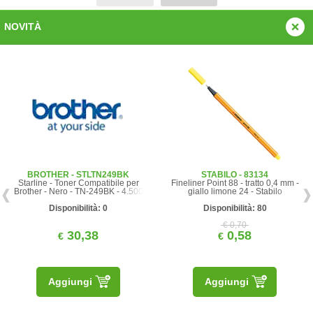
NOVITÀ
BROTHER - STLTN249BK
STABILO - 83134
Starline - Toner Compatibile per
Fineliner Point 88 - tratto 0,4 mm -
Brother - Nero - TN-249BK - 4.500
giallo limone 24 - Stabilo
pag
Disponibilità: 0
Disponibilità: 80
€ 0,70
30,38
0,58
€
€
Aggiungi
Aggiungi