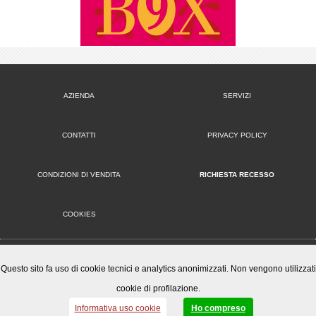
AZIENDA
SERVIZI
CONTATTI
PRIVACY POLICY
CONDIZIONI DI VENDITA
RICHIESTA RECESSO
COOKIES
VERSIONE DESKTOP
Questo sito fa uso di cookie tecnici e analytics anonimizzati. Non vengono utilizzati
cookie di profilazione.
Mister Wizard S.r.l.
© 2014-15 Mister Wizard, tutti i diritti riservati. Logo Mister Wizard e altri marchi e loghi utilizzati in
Informativa uso cookie
Ho compreso
questo sito sono di proprietà o concessi in licenza a Mister Wizard. reg. imp. C.F. e P.IVA