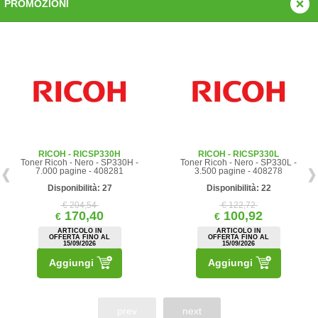
PROMOZIONI
RICOH - RICSP330H
RICOH - RICSP330L
Toner Ricoh - Nero - SP330H -
Toner Ricoh - Nero - SP330L -
7.000 pagine - 408281
3.500 pagine - 408278
Disponibilità: 27
Disponibilità: 22
€ 204,54
€ 122,72
170,40
100,92
€
€
ARTICOLO IN
ARTICOLO IN
OFFERTA FINO AL
OFFERTA FINO AL
15/09/2026
15/09/2026
Aggiungi
Aggiungi
prev
next