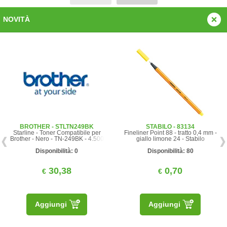
NOVITÀ
BROTHER - STLTN249BK
STABILO - 83134
Starline - Toner Compatibile per
Fineliner Point 88 - tratto 0,4 mm -
Brother - Nero - TN-249BK - 4.500
giallo limone 24 - Stabilo
pag
Disponibilità: 0
Disponibilità: 80
30,38
0,70
€
€
Aggiungi
Aggiungi