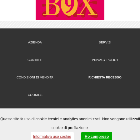
AZIENDA
SERVIZI
CONTATTI
PRIVACY POLICY
CONDIZIONI DI VENDITA
RICHIESTA RECESSO
COOKIES
VERSIONE DESKTOP
Questo sito fa uso di cookie tecnici e analytics anonimizzati. Non vengono utilizzati
cookie di profilazione.
Mister Wizard S.r.l.
© 2014-15 Mister Wizard, tutti i diritti riservati. Logo Mister Wizard e altri marchi e loghi utilizzati in
Informativa uso cookie
Ho compreso
questo sito sono di proprietà o concessi in licenza a Mister Wizard. reg. imp. C.F. e P.IVA