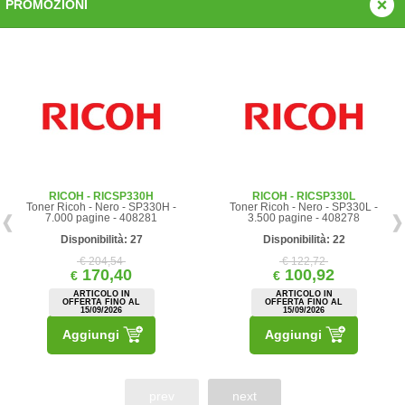
PROMOZIONI
RICOH - RICSP330H
RICOH - RICSP330L
Toner Ricoh - Nero - SP330H -
Toner Ricoh - Nero - SP330L -
7.000 pagine - 408281
3.500 pagine - 408278
Disponibilità: 27
Disponibilità: 22
€ 204,54
€ 122,72
170,40
100,92
€
€
ARTICOLO IN
ARTICOLO IN
OFFERTA FINO AL
OFFERTA FINO AL
15/09/2026
15/09/2026
Aggiungi
Aggiungi
prev
next