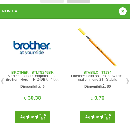
NOVITÀ
BROTHER - STLTN249BK
STABILO - 83134
Starline - Toner Compatibile per
Fineliner Point 88 - tratto 0,4 mm -
Brother - Nero - TN-249BK - 4.500
giallo limone 24 - Stabilo
pag
Disponibilità: 0
Disponibilità: 80
30,38
0,70
€
€
Aggiungi
Aggiungi