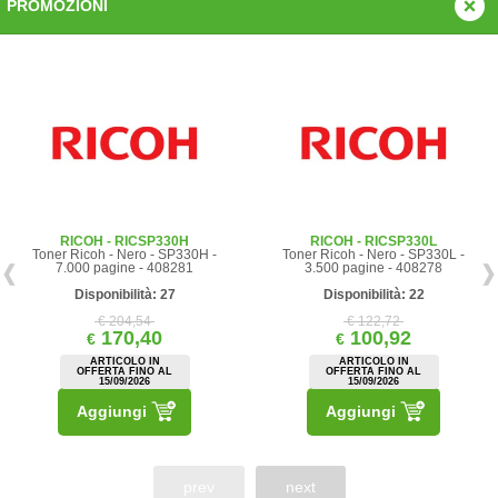
PROMOZIONI
RICOH - RICSP330H
RICOH - RICSP330L
Toner Ricoh - Nero - SP330H -
Toner Ricoh - Nero - SP330L -
7.000 pagine - 408281
3.500 pagine - 408278
Disponibilità: 27
Disponibilità: 22
€ 204,54
€ 122,72
170,40
100,92
€
€
ARTICOLO IN
ARTICOLO IN
OFFERTA FINO AL
OFFERTA FINO AL
15/09/2026
15/09/2026
Aggiungi
Aggiungi
prev
next