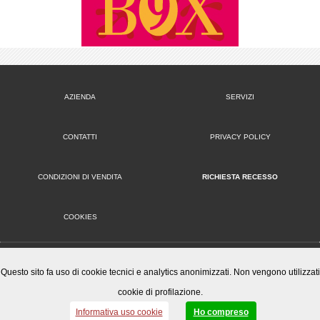
AZIENDA
SERVIZI
CONTATTI
PRIVACY POLICY
CONDIZIONI DI VENDITA
RICHIESTA RECESSO
COOKIES
VERSIONE DESKTOP
Questo sito fa uso di cookie tecnici e analytics anonimizzati. Non vengono utilizzati
cookie di profilazione.
Mister Wizard S.r.l.
© 2014-15 Mister Wizard, tutti i diritti riservati. Logo Mister Wizard e altri marchi e loghi utilizzati in
Informativa uso cookie
Ho compreso
questo sito sono di proprietà o concessi in licenza a Mister Wizard. reg. imp. C.F. e P.IVA