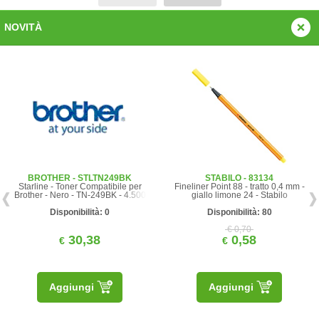
NOVITÀ
BROTHER - STLTN249BK
STABILO - 83134
Starline - Toner Compatibile per
Fineliner Point 88 - tratto 0,4 mm -
Brother - Nero - TN-249BK - 4.500
giallo limone 24 - Stabilo
pag
Disponibilità: 0
Disponibilità: 80
€ 0,70
30,38
0,58
€
€
Aggiungi
Aggiungi