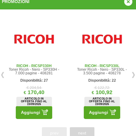
PROMOZIONI
RICOH - RICSP330H
RICOH - RICSP330L
Toner Ricoh - Nero - SP330H -
Toner Ricoh - Nero - SP330L -
7.000 pagine - 408281
3.500 pagine - 408278
Disponibilità: 27
Disponibilità: 22
€ 204,54
€ 122,72
170,40
100,92
€
€
ARTICOLO IN
ARTICOLO IN
OFFERTA FINO AL
OFFERTA FINO AL
15/09/2026
15/09/2026
Aggiungi
Aggiungi
prev
next