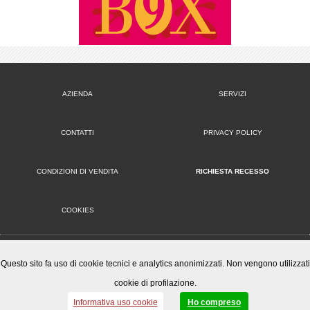
AZIENDA
SERVIZI
CONTATTI
PRIVACY POLICY
CONDIZIONI DI VENDITA
RICHIESTA RECESSO
COOKIES
VERSIONE DESKTOP
Questo sito fa uso di cookie tecnici e analytics anonimizzati. Non vengono utilizzati
cookie di profilazione.
Mister Wizard S.r.l.
© 2014-15 Mister Wizard, tutti i diritti riservati. Logo Mister Wizard e altri marchi e loghi utilizzati in
Informativa uso cookie
Ho compreso
questo sito sono di proprietà o concessi in licenza a Mister Wizard. reg. imp. C.F. e P.IVA