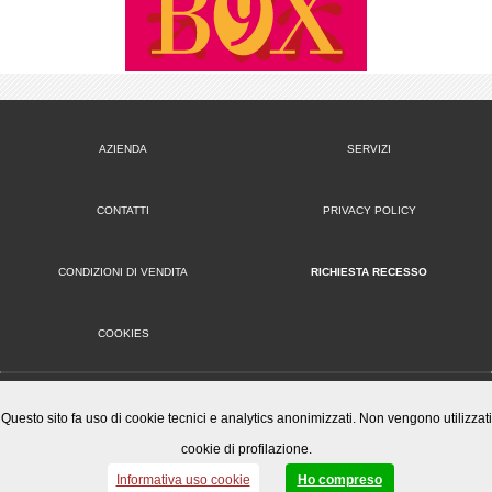
AZIENDA
SERVIZI
CONTATTI
PRIVACY POLICY
CONDIZIONI DI VENDITA
RICHIESTA RECESSO
COOKIES
VERSIONE DESKTOP
Questo sito fa uso di cookie tecnici e analytics anonimizzati. Non vengono utilizzati
cookie di profilazione.
Mister Wizard S.r.l.
© 2014-15 Mister Wizard, tutti i diritti riservati. Logo Mister Wizard e altri marchi e loghi utilizzati in
Informativa uso cookie
Ho compreso
questo sito sono di proprietà o concessi in licenza a Mister Wizard. reg. imp. C.F. e P.IVA