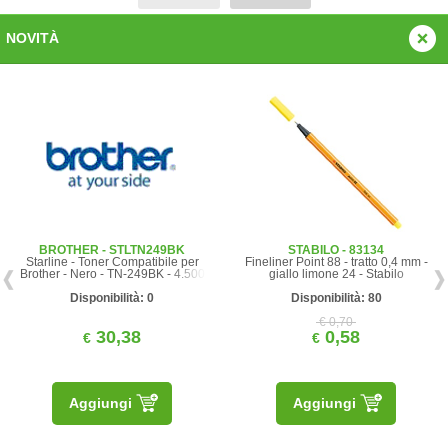
NOVITÀ
BROTHER - STLTN249BK
STABILO - 83134
Starline - Toner Compatibile per
Fineliner Point 88 - tratto 0,4 mm -
Brother - Nero - TN-249BK - 4.500
giallo limone 24 - Stabilo
pag
Disponibilità: 0
Disponibilità: 80
€ 0,70
30,38
0,58
€
€
Aggiungi
Aggiungi