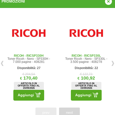
PROMOZIONI
RICOH - RICSP330H
RICOH - RICSP330L
Toner Ricoh - Nero - SP330H -
Toner Ricoh - Nero - SP330L -
7.000 pagine - 408281
3.500 pagine - 408278
Disponibilità: 27
Disponibilità: 22
€ 204,54
€ 122,72
170,40
100,92
€
€
ARTICOLO IN
ARTICOLO IN
OFFERTA FINO AL
OFFERTA FINO AL
15/09/2026
15/09/2026
Aggiungi
Aggiungi
prev
next