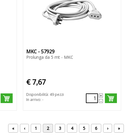
MKC - 57929
Prolunga da 5 mt - MKC
€ 7,67
Disponibilità: 49 pezzi
In arrivo: -
«
‹
1
2
3
4
5
6
›
»