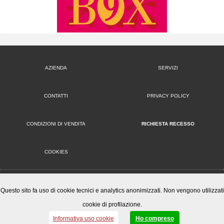
AZIENDA
SERVIZI
CONTATTI
PRIVACY POLICY
CONDIZIONI DI VENDITA
RICHIESTA RECESSO
COOKIES
VERSIONE DESKTOP
Questo sito fa uso di cookie tecnici e analytics anonimizzati. Non vengono utilizzati
cookie di profilazione.
Mister Wizard S.r.l.
© 2014-15 Mister Wizard, tutti i diritti riservati. Logo Mister Wizard e altri marchi e loghi utilizzati in
Informativa uso cookie
Ho compreso
questo sito sono di proprietà o concessi in licenza a Mister Wizard. reg. imp. C.F. e P.IVA