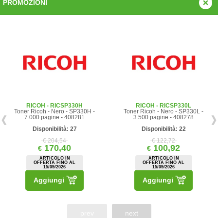
PROMOZIONI
RICOH - RICSP330H
RICOH - RICSP330L
Toner Ricoh - Nero - SP330H -
Toner Ricoh - Nero - SP330L -
7.000 pagine - 408281
3.500 pagine - 408278
Disponibilità: 27
Disponibilità: 22
€ 204,54
€ 122,72
170,40
100,92
€
€
ARTICOLO IN
ARTICOLO IN
OFFERTA FINO AL
OFFERTA FINO AL
15/09/2026
15/09/2026
Aggiungi
Aggiungi
prev
next