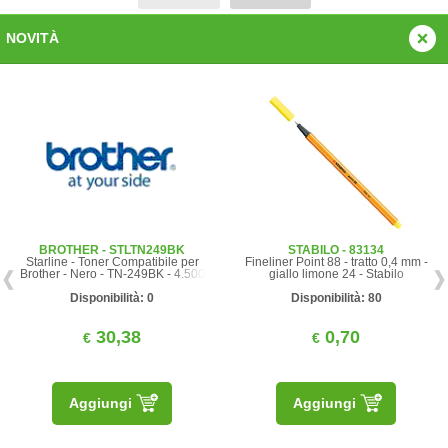
NOVITÀ
BROTHER - STLTN249BK
STABILO - 83134
Starline - Toner Compatibile per
Fineliner Point 88 - tratto 0,4 mm -
Brother - Nero - TN-249BK - 4.500
giallo limone 24 - Stabilo
pag
Disponibilità: 0
Disponibilità: 80
30,38
0,70
€
€
Aggiungi
Aggiungi