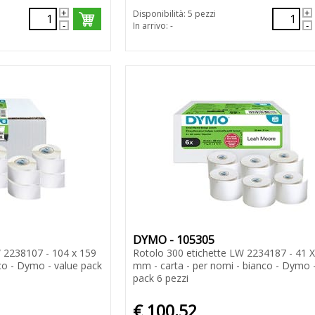
Disponibilità: 5 pezzi
In arrivo: -
DYMO - 105305
W 2238107 - 104 x 159
Rotolo 300 etichette LW 2234187 - 41 X
co - Dymo - value pack
mm - carta - per nomi - bianco - Dymo 
pack 6 pezzi
€ 100,52