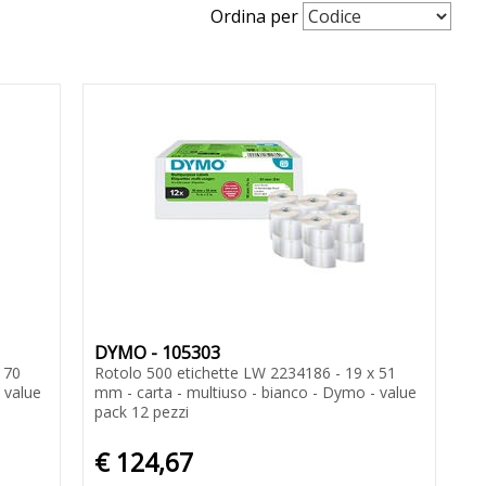
Ordina per
DYMO - 105303
 70
Rotolo 500 etichette LW 2234186 - 19 x 51
 value
mm - carta - multiuso - bianco - Dymo - value
pack 12 pezzi
€ 124,67