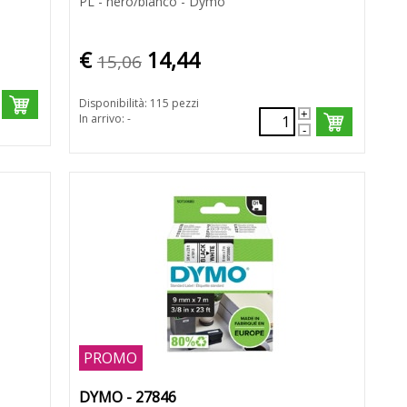
PL - nero/bianco - Dymo
€
14,44
15,06
Disponibilità: 115 pezzi
In arrivo: -
PROMO
DYMO - 27846