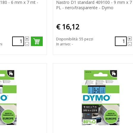
180 - 6 mm x 7 mt -
Nastro D1 standard 409100 - 9 mm x 7 
PL - nero/trasparente - Dymo
€ 16,12
Disponibilità: 55 pezzi
ni
In arrivo: -