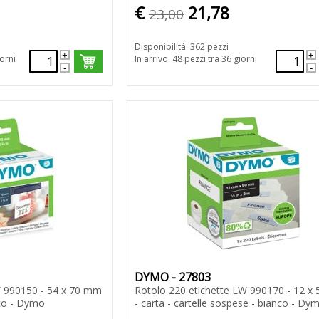
€
21,78
23,00
Disponibilità: 362 pezzi
iorni
In arrivo: 48 pezzi tra 36 giorni
DYMO - 27803
W 990150 - 54 x 70 mm
Rotolo 220 etichette LW 990170 - 12 x
nco - Dymo
- carta - cartelle sospese - bianco - Dy