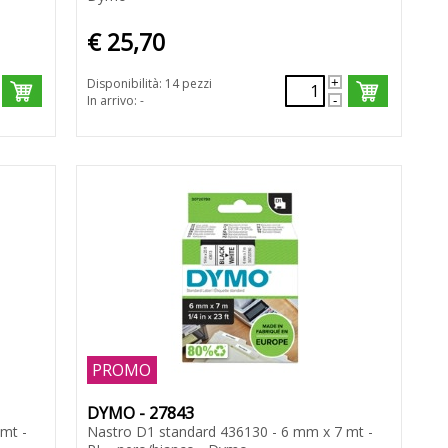
€ 25,70
Disponibilità: 14 pezzi
In arrivo: -
PROMO
DYMO - 27843
mt -
Nastro D1 standard 436130 - 6 mm x 7 mt -