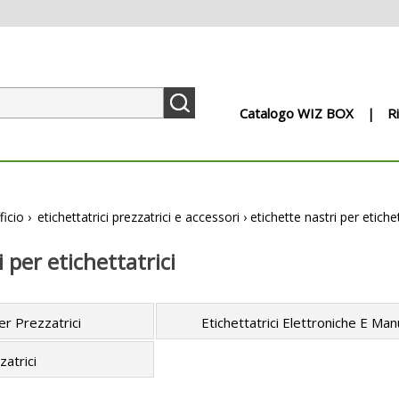
Catalogo WIZ BOX
R
ficio
›
etichettatrici prezzatrici e accessori
›
etichette nastri per etichet
 per etichettatrici
er Prezzatrici
Etichettatrici Elettroniche E Man
zatrici