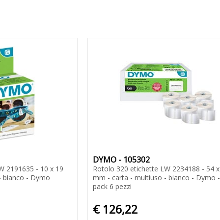
DYMO - 105302
W 2191635 - 10 x 19
Rotolo 320 etichette LW 2234188 - 54 x
a - bianco - Dymo
mm - carta - multiuso - bianco - Dymo -
pack 6 pezzi
€ 126,22