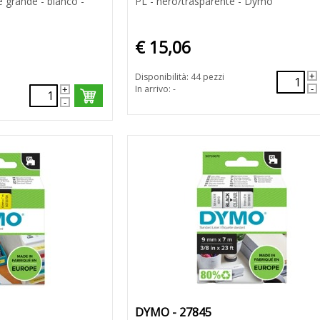
e grande - bianco -
PL - nero/trasparente - Dymo
€ 15,06
Disponibilità: 44 pezzi
In arrivo: -
DYMO - 27845