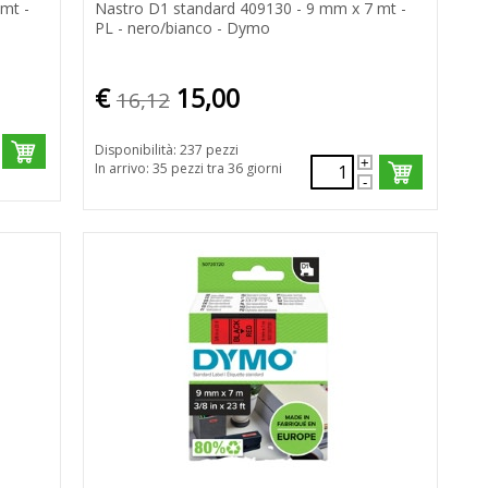
mt -
Nastro D1 standard 409130 - 9 mm x 7 mt -
PL - nero/bianco - Dymo
€
15,00
16,12
Disponibilità: 237 pezzi
In arrivo: 35 pezzi tra 36 giorni