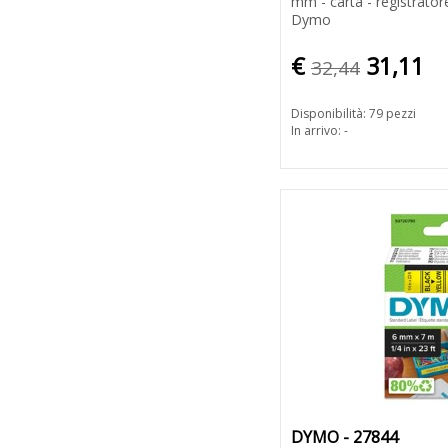
mm - carta - registrator
Dymo
€
31,11
32,44
Disponibilità: 79 pezzi
In arrivo: -
DYMO - 27844