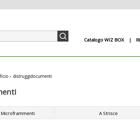
Catalogo WIZ BOX
R
ficio
›
distruggidocumenti
menti
 Microframmenti
A Strisce