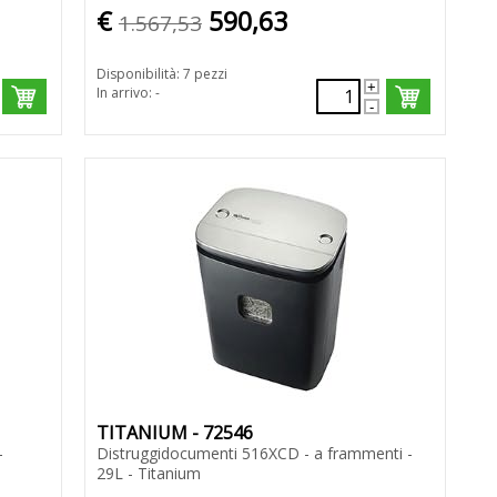
€
590,63
1.567,53
Disponibilità: 7 pezzi
In arrivo: -
TITANIUM - 72546
-
Distruggidocumenti 516XCD - a frammenti -
29L - Titanium