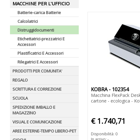
MACCHINE PER L'UFFICIO
Batterie-carica Batterie
Calcolatrici
Distruggidocumenti
Etichettatrici-prezzatrici E
Accessori
Plastificatrici E Accessori
Rilegatrici E Accessori
PRODOTTI PER COMUNITA'
REGALO
KOBRA - 102354
SCRITTURA E CORREZIONE
Macchina FlexPack Deskto
SCUOLA
cartone - ecologica - K
SPEDIZIONE IMBALLO E
MAGAZZINO
€ 1.740,71
VISUAL E COMUNICAZIONE
AREE ESTERNE-TEMPO LIBERO-PET
Disponibilità: 0
In arrivo: -