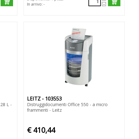
In arrivo: -
LEITZ - 103553
28 L -
Distruggidocumenti Office 550 - a micro
frammenti - Leitz
€ 410,44