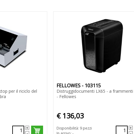
FELLOWES - 103115
p per il riciclo del
Distruggidocumenti LX65 - a frammenti 
obra
- Fellowes
€ 136,03
Disponibilità: 9 pezzi
In arrivo: -