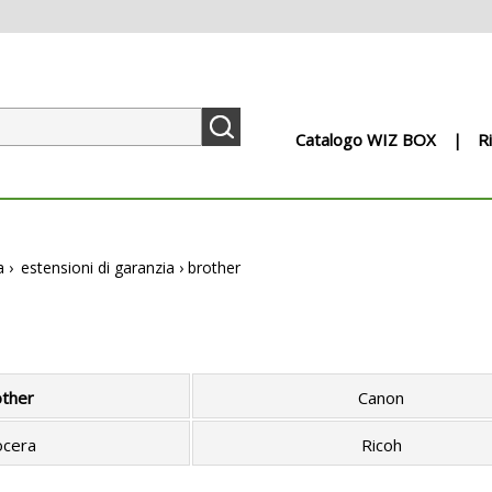
Catalogo WIZ BOX
R
a
›
estensioni di garanzia
›
brother
other
Canon
cera
Ricoh