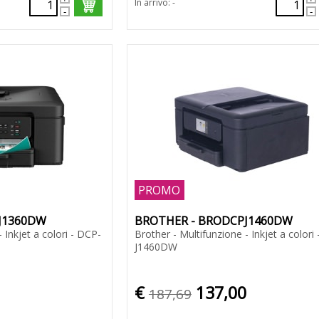
In arrivo: -
PROMO
J1360DW
BROTHER - BRODCPJ1460DW
 Inkjet a colori - DCP-
Brother - Multifunzione - Inkjet a colori
J1460DW
€
137,00
187,69