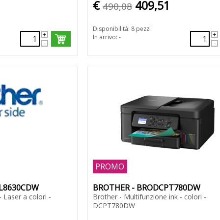
€
409,51
490,08
Disponibilità: 8 pezzi
In arrivo: -
PROMO
PL8630CDW
BROTHER - BRODCPT780DW
 Laser a colori -
Brother - Multifunzione ink - colori -
DCPT780DW