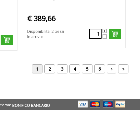
€ 389,66
Disponibilità: 2 pezzi
In arrivo: -
1
2
3
4
5
6
›
»
ttiamo:
BONIFICO BANCARIO