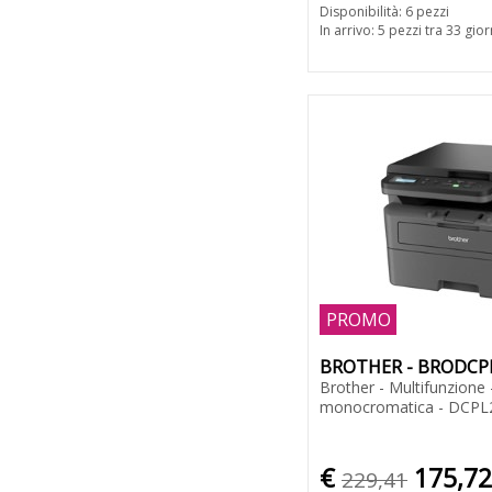
Disponibilità: 6 pezzi
In arrivo: 5 pezzi tra 33 gior
PROMO
BROTHER - BRODC
Brother - Multifunzione 
monocromatica - DCP
€
175,72
229,41