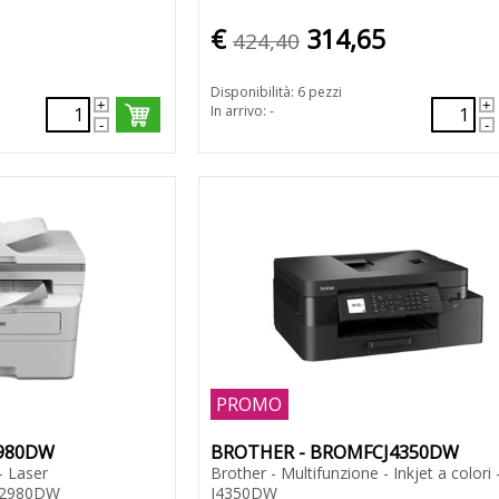
€
314,65
424,40
Disponibilità: 6 pezzi
In arrivo: -
PROMO
980DW
BROTHER - BROMFCJ4350DW
- Laser
Brother - Multifunzione - Inkjet a colori
L2980DW
J4350DW