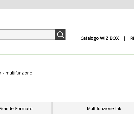
Catalogo WIZ BOX
R
a
›
multifunzione
 Grande Formato
Multifunzione Ink