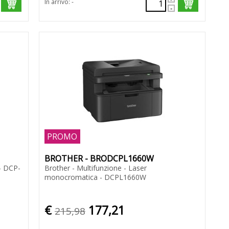
In arrivo: -
PROMO
BROTHER - BRODCPL1660W
 - DCP-
Brother - Multifunzione - Laser
monocromatica - DCPL1660W
€
177,21
215,98