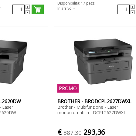
Disponibilità: 17 pezzi
ni
In arrivo: -
PROMO
PL2620DW
BROTHER - BRODCPL2627DWXL
- Laser
Brother - Multifunzione - Laser
L2620DW
monocromatica - DCPL2627DWXL
€
293,36
387,30