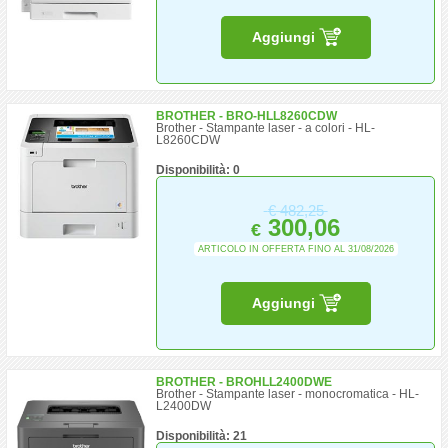
Aggiungi
BROTHER - BRO-HLL8260CDW
Brother - Stampante laser - a colori - HL-
L8260CDW
Disponibilità: 0
€
482,25
300,06
€
ARTICOLO IN OFFERTA FINO AL 31/08/2026
Aggiungi
BROTHER - BROHLL2400DWE
Brother - Stampante laser - monocromatica - HL-
L2400DW
Disponibilità: 21