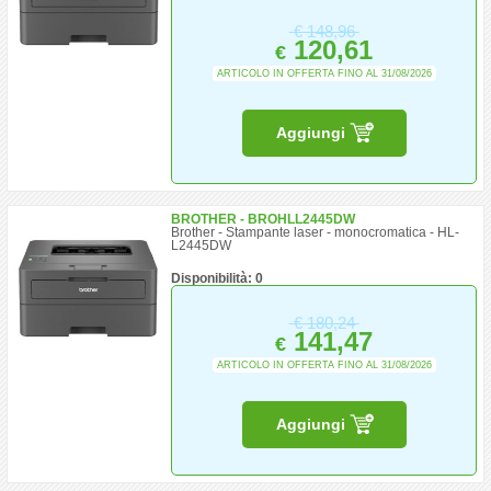
€
148,96
120,61
€
ARTICOLO IN OFFERTA FINO AL 31/08/2026
Aggiungi
BROTHER - BROHLL2445DW
Brother - Stampante laser - monocromatica - HL-
L2445DW
Disponibilità: 0
€
180,24
141,47
€
ARTICOLO IN OFFERTA FINO AL 31/08/2026
Aggiungi