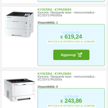
KYOCERA - KYPA5500X
Kyocera- Stampante laser - monocromatica -
ECOSYS PA5500x
Disponibilità: 1
€
1.022,71
619,24
€
ARTICOLO IN OFFERTA FINO AL 31/08/2026
Aggiungi
KYOCERA - KYPA3500X
Kyocera- Stampante laser - monocromatica -
ECOSYS PA3500x
Disponibilità: 0
€
275,99
243,86
€
ARTICOLO IN OFFERTA FINO AL 31/08/2026