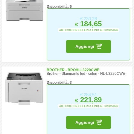
Disponibilità: 6
€
230,28
184,65
€
ARTICOLO IN OFFERTA FINO AL 31/08/2026
Aggiungi
BROTHER - BROHLL3220CWE
Brother - Stampante led - colori - HL-L3220CWE
Disponibilità: 3
€
284,51
221,89
€
ARTICOLO IN OFFERTA FINO AL 31/08/2026
Aggiungi