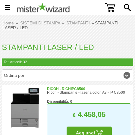
Home
SISTEMI DI STAMPA
STAMPANTI
STAMPANTI
LASER / LED
STAMPANTI LASER / LED
Tot. articoli: 32
Ordina per
RICOH - RICHIPC8500
Ricoh - Stampante - laser a colori A3 - IP C8500
Disponibilità: 0
4.458,05
€
Aggiungi