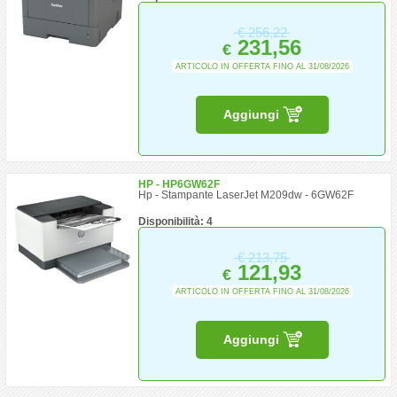
€
256,22
231,56
€
ARTICOLO IN OFFERTA FINO AL 31/08/2026
Aggiungi
HP - HP6GW62F
Hp - Stampante LaserJet M209dw - 6GW62F
Disponibilità: 4
€
213,75
121,93
€
ARTICOLO IN OFFERTA FINO AL 31/08/2026
Aggiungi