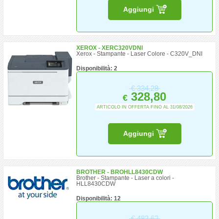
Aggiungi
XEROX - XERC320VDNI
Xerox - Stampante - Laser Colore - C320V_DNI
Disponibilità: 2
€
334,28
328,80
€
ARTICOLO IN OFFERTA FINO AL 31/08/2026
Aggiungi
BROTHER - BROHLL8430CDW
Brother - Stampante - Laser a colori -
HLL8430CDW
Disponibilità: 12
€
482,62