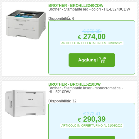
BROTHER - BROHLL3240CDW
Brother - Stampante led - colori - HL-L3240CDW
Disponibilità: 6
€
350,05
274,00
€
ARTICOLO IN OFFERTA FINO AL 31/08/2026
Aggiungi
BROTHER - BROHLL5210DW
Brother - Stampante laser - monocromatica -
HLL5210DW
Disponibilità: 32
€
372,41
290,39
€
ARTICOLO IN OFFERTA FINO AL 31/08/2026