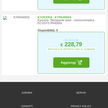
KYOCERA - KYPA4000X
Kyocera- Stampante laser - monocromatica -
ECOSYS PA4000x
Disponibilità: 0
€
351,21
228,79
€
ARTICOLO IN OFFERTA FINO AL 31/08/2026
Aggiungi
AZIENDA
SERVIZI
CONTATTI
PRIVACY POLICY