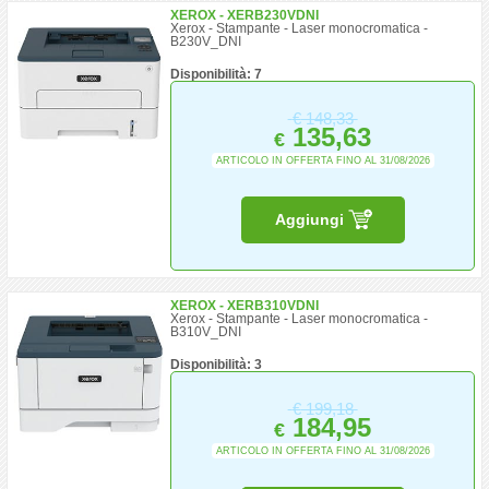
XEROX - XERB230VDNI
Xerox - Stampante - Laser monocromatica -
B230V_DNI
Disponibilità: 7
€
148,33
135,63
€
ARTICOLO IN OFFERTA FINO AL 31/08/2026
Aggiungi
XEROX - XERB310VDNI
Xerox - Stampante - Laser monocromatica -
B310V_DNI
Disponibilità: 3
€
199,18
184,95
€
ARTICOLO IN OFFERTA FINO AL 31/08/2026