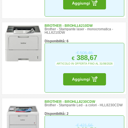
Aggiungi
BROTHER - BROHLL6210DW
Brother - Stampante laser - monocromatica -
HLL6210DW
Disponibilità: 6
€
506,46
388,67
€
ARTICOLO IN OFFERTA FINO AL 31/08/2026
Aggiungi
BROTHER - BROHLL8230CDW
Brother - Stampante Led - a colori - HLL8230CDW
Disponibilità: 2
€
421,56