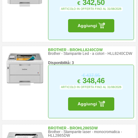
342,50
€
ARTICOLO IN OFFERTA FINO AL 31/08/2026
Aggiungi
BROTHER - BROHLL8240CDW
Brother - Stampante Led - a colori - HLL8240CDW
Disponibilità: 3
€
437,95
348,46
€
ARTICOLO IN OFFERTA FINO AL 31/08/2026
Aggiungi
BROTHER - BROHL2865DW
Brother - Stampante laser - monocromatica -
HLL2865DW