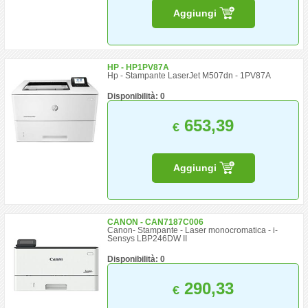
Aggiungi
HP - HP1PV87A
Hp - Stampante LaserJet M507dn - 1PV87A
Disponibilità: 0
653,39
€
Aggiungi
CANON - CAN7187C006
Canon- Stampante - Laser monocromatica - i-
Sensys LBP246DW II
Disponibilità: 0
290,33
€