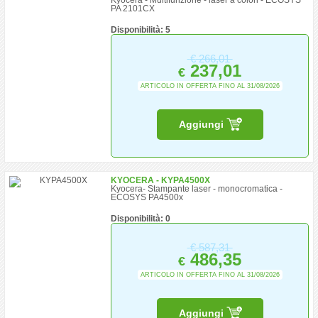
Kyocera - Multifunzione - laser a colori - ECOSYS
PA 2101CX
Disponibilità: 5
€
266,01
237,01
€
ARTICOLO IN OFFERTA FINO AL 31/08/2026
Aggiungi
KYOCERA - KYPA4500X
Kyocera- Stampante laser - monocromatica -
ECOSYS PA4500x
Disponibilità: 0
€
587,31
486,35
€
ARTICOLO IN OFFERTA FINO AL 31/08/2026
Aggiungi