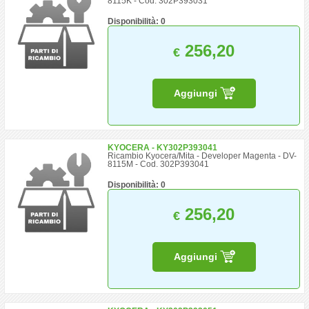
8115K - Cod. 302P393031
Disponibilità: 0
256,20
€
Aggiungi
KYOCERA - KY302P393041
Ricambio Kyocera/Mita - Developer Magenta - DV-
8115M - Cod. 302P393041
Disponibilità: 0
256,20
€
Aggiungi