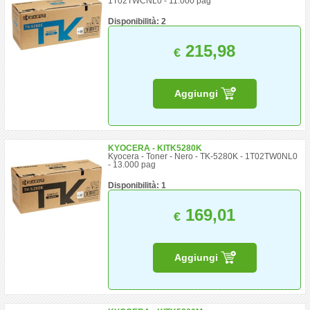
1T02TWCNL0 - 11.000 pag
Disponibilità: 2
215,98
€
Aggiungi
KYOCERA - KITK5280K
Kyocera - Toner - Nero - TK-5280K - 1T02TW0NL0
- 13.000 pag
Disponibilità: 1
169,01
€
Aggiungi