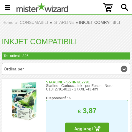
Home
CONSUMABILI
STARLINE
INKJET COMPATIBILI
INKJET COMPATIBILI
Tot. articoli: 325
Ordina per
STARLINE - SSTINKE2791
Starline - Cartuccia ink - per Epson - Nero -
C13T27914012 - 27XXL -43,4ml
Disponibilità: 6
3,87
€
Aggiungi