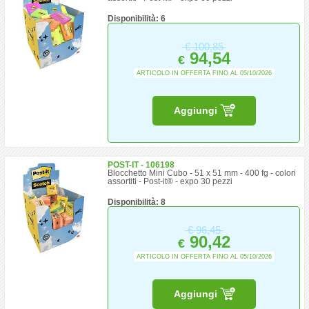
Disponibilità: 6
€
100,85
94,54
€
ARTICOLO IN OFFERTA FINO AL 05/10/2026
Aggiungi
POST-IT - 106198
Blocchetto Mini Cubo - 51 x 51 mm - 400 fg - colori
assortiti - Post-it® - expo 30 pezzi
Disponibilità: 8
€
96,45
90,42
€
ARTICOLO IN OFFERTA FINO AL 05/10/2026
Aggiungi