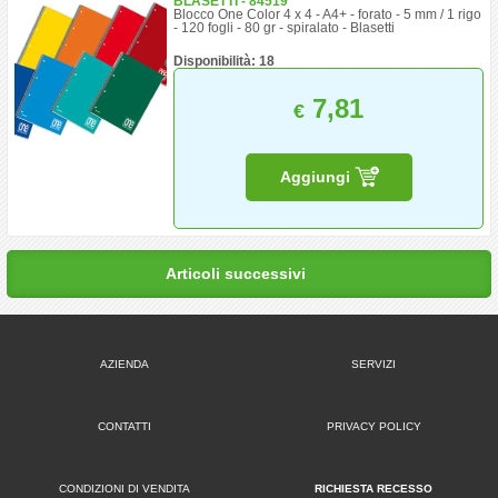
BLASETTI - 84519
Blocco One Color 4 x 4 - A4+ - forato - 5 mm / 1 rigo
- 120 fogli - 80 gr - spiralato - Blasetti
Disponibilità: 18
7,81
€
Aggiungi
Articoli successivi
AZIENDA
SERVIZI
CONTATTI
PRIVACY POLICY
CONDIZIONI DI VENDITA
RICHIESTA RECESSO