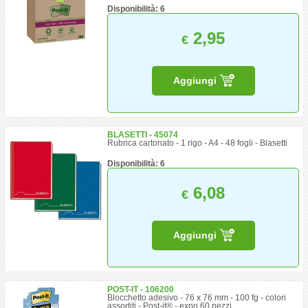
Disponibilità: 6
2,95
€
Aggiungi
BLASETTI - 45074
Rubrica cartonato - 1 rigo - A4 - 48 fogli - Blasetti
Disponibilità: 6
6,08
€
Aggiungi
POST-IT - 106200
Blocchetto adesivo - 76 x 76 mm - 100 fg - colori
assortiti - Post-it® - expo 60 pezzi