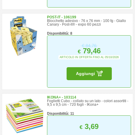
POST-IT - 106199
Blocchetto adesivo - 76 x 76 mm - 100 fg - Giallo
Canary - Post-it® - expo 60 pezzi
Disponibilità: 8
€
84,76
79,46
€
ARTICOLO IN OFFERTA FINO AL 05/10/2026
Aggiungi
IKONA+ - 103114
Foglietti Cubo - collato su un lato - colori assortiti -
9,5 x 9,5 cm - 720 fogli - IKona+
Disponibilità: 11
3,69
€