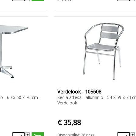
Verdelook - 105608
o - 60 x 60 x 70 cm -
Sedia attesa - alluminio - 54 x 59 x 74 c
Verdelook
€ 35,88
Disponibilità: 28 pezzi