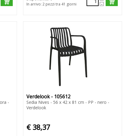
In arrivo: 2 pezzi tra 41 giorni
Verdelook - 105612
ora -
Sedia Nives - 56 x 42 x 81 cm - PP - nero -
Verdelook
€ 38,37