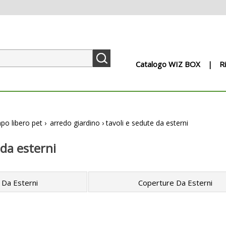
Catalogo WIZ BOX
R
po libero pet
›
arredo giardino
›
tavoli e sedute da esterni
 da esterni
 Da Esterni
Coperture Da Esterni