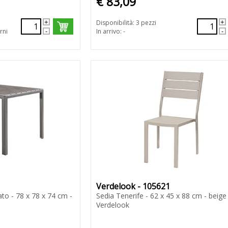
€ 83,09
Disponibilità: 3 pezzi
rni
In arrivo: -
Verdelook - 105621
to - 78 x 78 x 74 cm -
Sedia Tenerife - 62 x 45 x 88 cm - beige 
Verdelook