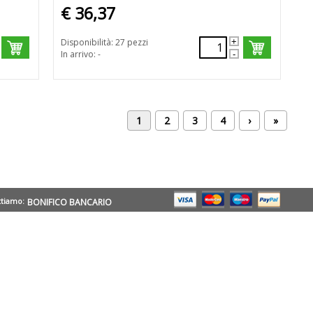
€ 36,37
Disponibilità: 27 pezzi
In arrivo: -
1
2
3
4
›
»
ttiamo:
BONIFICO BANCARIO