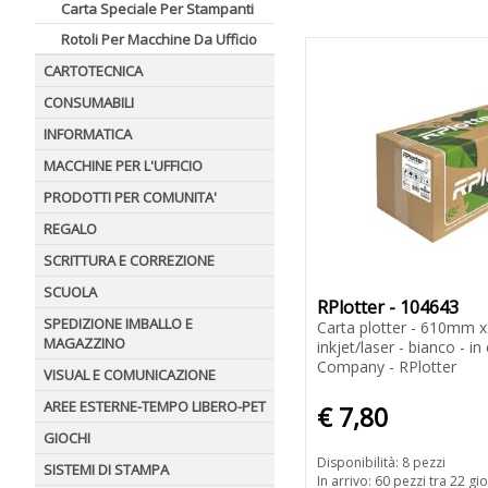
Carta Speciale Per Stampanti
Rotoli Per Macchine Da Ufficio
CARTOTECNICA
CONSUMABILI
INFORMATICA
MACCHINE PER L'UFFICIO
PRODOTTI PER COMUNITA'
REGALO
SCRITTURA E CORREZIONE
SCUOLA
RPlotter - 104643
SPEDIZIONE IMBALLO E
Carta plotter - 610mm x
MAGAZZINO
inkjet/laser - bianco - i
Company - RPlotter
VISUAL E COMUNICAZIONE
AREE ESTERNE-TEMPO LIBERO-PET
€ 7,80
GIOCHI
Disponibilità: 8 pezzi
SISTEMI DI STAMPA
In arrivo: 60 pezzi tra 22 gio