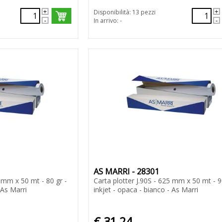
Disponibilità: 13 pezzi
In arrivo: -
AS MARRI - 28301
4 mm x 50 mt - 80 gr -
Carta plotter J.90S - 625 mm x 50 mt - 9
 As Marri
inkjet - opaca - bianco - As Marri
€ 31,24