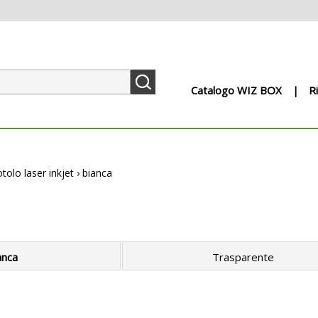
Catalogo WIZ BOX
R
otolo laser inkjet
›
bianca
anca
Trasparente