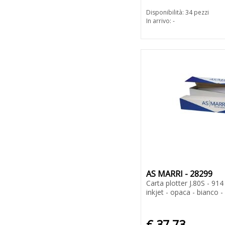
Disponibilità: 34 pezzi
In arrivo: -
AS MARRI - 28299
Carta plotter J.80S - 91
inkjet - opaca - bianco -
€ 37,73