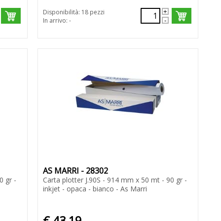
Disponibilità: 18 pezzi
In arrivo: -
AS MARRI - 28302
0 gr -
Carta plotter J.90S - 914 mm x 50 mt - 90 gr -
inkjet - opaca - bianco - As Marri
€ 43,19