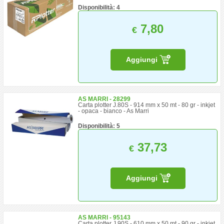
Disponibilità: 4
7,80
€
Aggiungi
AS MARRI - 28299
Carta plotter J.80S - 914 mm x 50 mt - 80 gr - inkjet
- opaca - bianco - As Marri
Disponibilità: 5
37,73
€
Aggiungi
AS MARRI - 95143
Carta plotter J.90S - 610 mm x 50 mt - 90 gr - inkjet