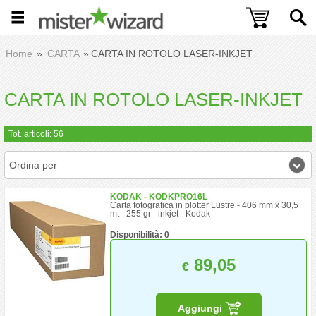
Home
CARTA
CARTA IN ROTOLO LASER-INKJET
CARTA IN ROTOLO LASER-INKJET
Tot. articoli: 56
Ordina per
KODAK - KODKPRO16L
Carta fotografica in plotter Lustre - 406 mm x 30,5
mt - 255 gr - inkjet - Kodak
Disponibilità: 0
89,05
€
Aggiungi