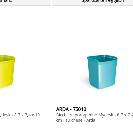
omano
Sparticarte-reggilibri
ARDA - 75010
desk - 8,7 x 7,4 x 10
Bicchiere portapenne Mydesk - 8,7 x 7,4
cm - turchese - Arda