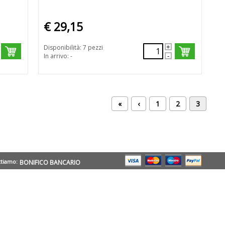
€ 29,15
Disponibilità: 7 pezzi
In arrivo: -
«
‹
1
2
3
ttiamo:
BONIFICO BANCARIO