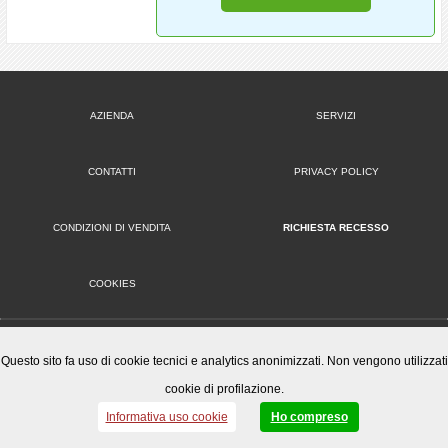
AZIENDA
SERVIZI
CONTATTI
PRIVACY POLICY
CONDIZIONI DI VENDITA
RICHIESTA RECESSO
COOKIES
VERSIONE DESKTOP
Questo sito fa uso di cookie tecnici e analytics anonimizzati. Non vengono utilizzati
cookie di profilazione.
Mister Wizard S.r.l.
© 2014-15 Mister Wizard, tutti i diritti riservati. Logo Mister Wizard e altri marchi e loghi utilizzati in
Informativa uso cookie
Ho compreso
questo sito sono di proprietà o concessi in licenza a Mister Wizard. reg. imp. C.F. e P.IVA
01077280475 | capitale sociale € 78.000 i.v.