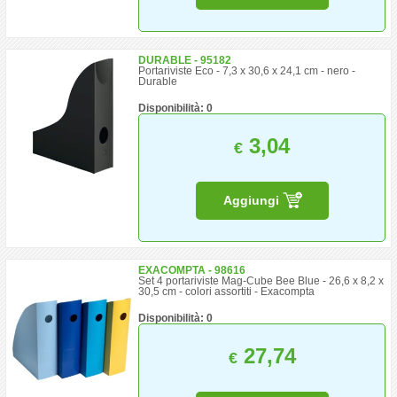
DURABLE - 95182
Portariviste Eco - 7,3 x 30,6 x 24,1 cm - nero -
Durable
Disponibilità: 0
3,04
€
Aggiungi
EXACOMPTA - 98616
Set 4 portariviste Mag-Cube Bee Blue - 26,6 x 8,2 x
30,5 cm - colori assortiti - Exacompta
Disponibilità: 0
27,74
€