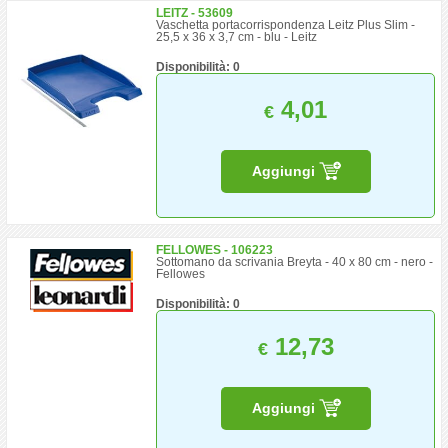
LEITZ - 53609
Vaschetta portacorrispondenza Leitz Plus Slim -
25,5 x 36 x 3,7 cm - blu - Leitz
Disponibilità: 0
4,01
€
Aggiungi
FELLOWES - 106223
Sottomano da scrivania Breyta - 40 x 80 cm - nero -
Fellowes
Disponibilità: 0
12,73
€
Aggiungi