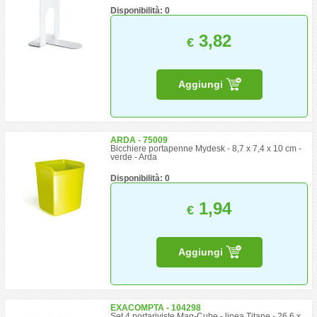
Disponibilità: 0
3,82
€
Aggiungi
ARDA - 75009
Bicchiere portapenne Mydesk - 8,7 x 7,4 x 10 cm -
verde - Arda
Disponibilità: 0
1,94
€
Aggiungi
EXACOMPTA - 104298
Set 4 portariviste Mag-Cube - linea Titane - 26,6 x