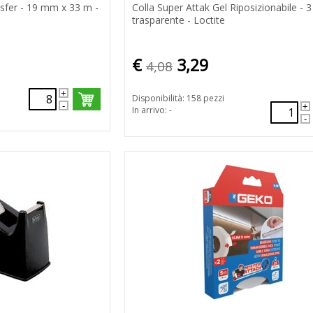
sfer - 19 mm x 33 m -
Colla Super Attak Gel Riposizionabile - 3 
l
trasparente - Loctite
€
3,29
4,08
Disponibilità: 158 pezzi
In arrivo: -