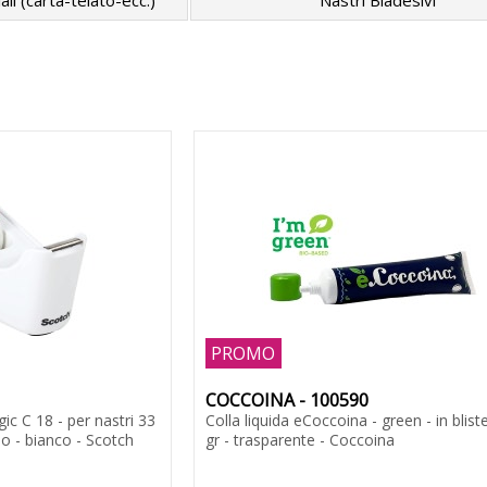
ali (carta-telato-ecc.)
Nastri Biadesivi
PROMO
COCCOINA - 100590
c C 18 - per nastri 33
Colla liquida eCoccoina - green - in bliste
o - bianco - Scotch
gr - trasparente - Coccoina