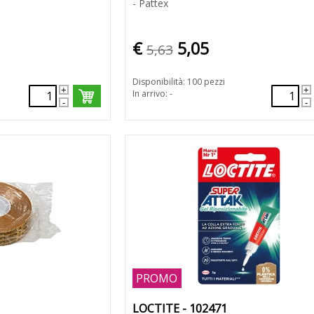
- Pattex
€
5,05
5,63
Disponibilità: 100 pezzi
In arrivo: -
PROMO
LOCTITE - 102471