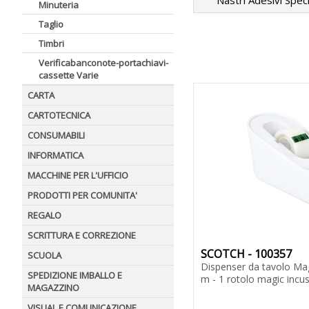
Nastri Adesivi Speci
Minuteria
Taglio
Timbri
Verificabanconote-portachiavi-
cassette Varie
CARTA
CARTOTECNICA
CONSUMABILI
INFORMATICA
MACCHINE PER L'UFFICIO
PRODOTTI PER COMUNITA'
REGALO
SCRITTURA E CORREZIONE
SCOTCH - 100357
SCUOLA
Dispenser da tavolo Magi
SPEDIZIONE IMBALLO E
m - 1 rotolo magic incus
MAGAZZINO
VISUAL E COMUNICAZIONE