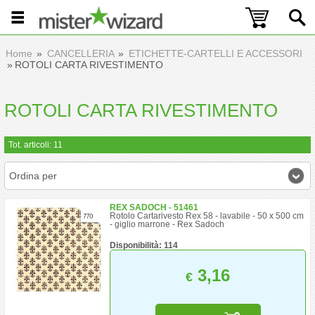
Home
CANCELLERIA
ETICHETTE-CARTELLI E ACCESSORI
ROTOLI CARTA RIVESTIMENTO
ROTOLI CARTA RIVESTIMENTO
Tot. articoli: 11
Ordina per
REX SADOCH - 51461
Rotolo Cartarivesto Rex 58 - lavabile - 50 x 500 cm
- giglio marrone - Rex Sadoch
Disponibilità: 114
3,16
€