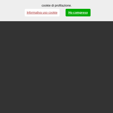
cookie di profilazione.
Informativa uso cookie
Ho compreso
Aggiungi
ARTEXPORT - 100962
Libreria media a giorno Essence - 90 x 44 x 119 cm
- Bianco/bianco
Disponibilità: 0
488,02
€
Aggiungi
ARTEXPORT - 100963
Libreria media a giorno Essence - 90 x 44 x 119 cm
- Rovere/bianco
Disponibilità: 0