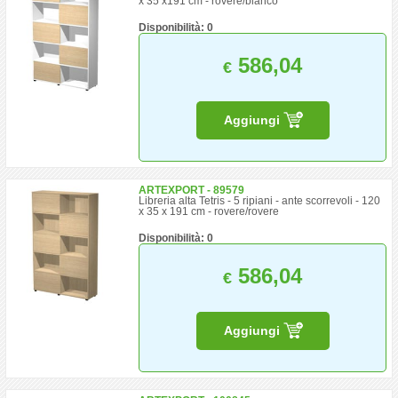
x 35 x191 cm - rovere/bianco
Disponibilità: 0
586,04
€
Aggiungi
ARTEXPORT - 89579
Libreria alta Tetris - 5 ripiani - ante scorrevoli - 120
x 35 x 191 cm - rovere/rovere
Disponibilità: 0
586,04
€
Aggiungi