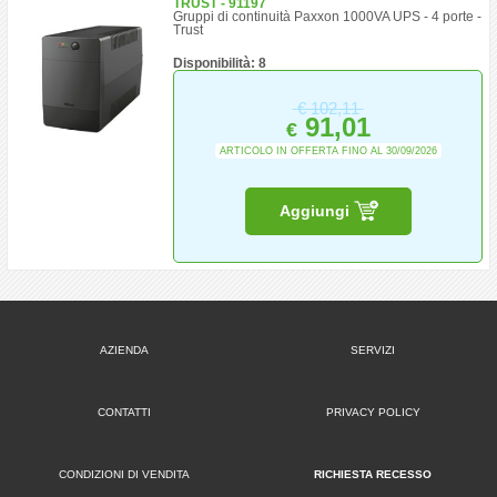
TRUST - 91197
Gruppi di continuità Paxxon 1000VA UPS - 4 porte -
Trust
Disponibilità: 8
€
102,11
91,01
€
ARTICOLO IN OFFERTA FINO AL 30/09/2026
Aggiungi
AZIENDA
SERVIZI
CONTATTI
PRIVACY POLICY
CONDIZIONI DI VENDITA
RICHIESTA RECESSO