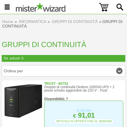
Home
INFORMATICA
GRUPPI DI CONTINUITÀ
GRUPPI DI
CONTINUITÀ
GRUPPI DI CONTINUITÀ
Tot. articoli: 5
Ordina per
TRUST - 80752
Gruppo di continuità Oxxtron 1000VA UPS + 2
prese schuko aggiuntive da 220 V - Trust
Disponibilità: 7
€
92,94
91,01
€
ARTICOLO IN OFFERTA FINO AL 30/09/2026