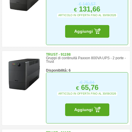
€
140,57
131,66
€
ARTICOLO IN OFFERTA FINO AL 30/09/2026
Aggiungi
TRUST - 91198
Gruppi di continuità Paxxon 800VA UPS - 2 porte -
Trust
Disponibilità: 6
€
75,84
65,76
€
ARTICOLO IN OFFERTA FINO AL 30/09/2026
Aggiungi