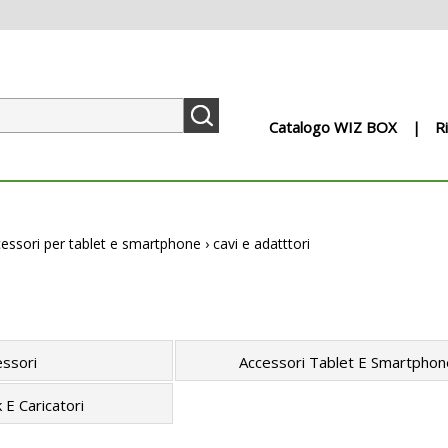
Catalogo WIZ BOX
R
essori per tablet e smartphone
›
cavi e adatttori
essori
Accessori Tablet E Smartphon
E Caricatori