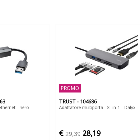
PROMO
63
TRUST - 104686
thernet - nero -
Adattatore multiporta - 8 -in-1 - Dalyx -
€
28,19
29,39