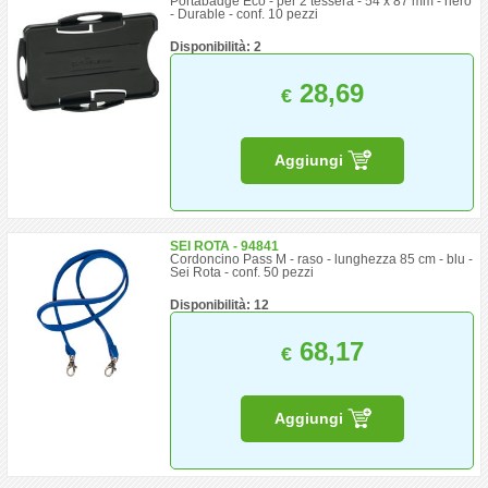
Portabadge Eco - per 2 tessera - 54 x 87 mm - nero
- Durable - conf. 10 pezzi
Disponibilità: 2
28,69
€
Aggiungi
SEI ROTA - 94841
Cordoncino Pass M - raso - lunghezza 85 cm - blu -
Sei Rota - conf. 50 pezzi
Disponibilità: 12
68,17
€
Aggiungi