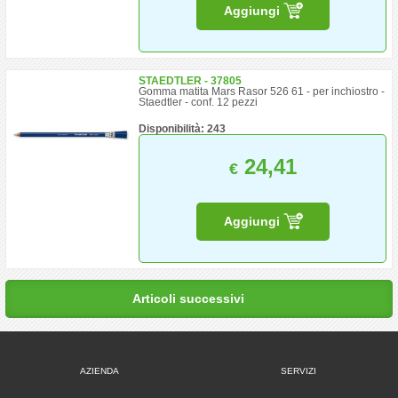
Aggiungi
STAEDTLER - 37805
Gomma matita Mars Rasor 526 61 - per inchiostro -
Staedtler - conf. 12 pezzi
Disponibilità: 243
24,41
€
Aggiungi
Articoli successivi
AZIENDA
SERVIZI