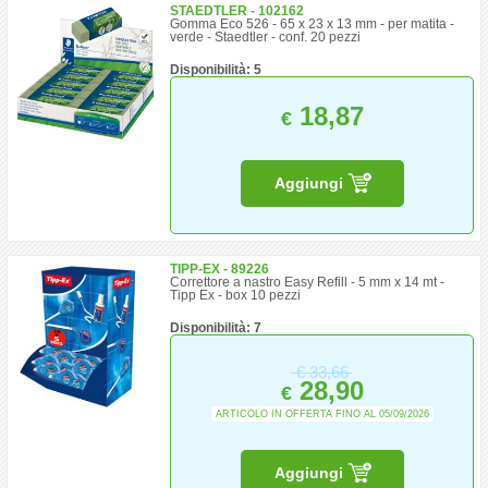
STAEDTLER - 102162
Gomma Eco 526 - 65 x 23 x 13 mm - per matita -
verde - Staedtler - conf. 20 pezzi
Disponibilità: 5
18,87
€
Aggiungi
TIPP-EX - 89226
Correttore a nastro Easy Refill - 5 mm x 14 mt -
Tipp Ex - box 10 pezzi
Disponibilità: 7
€
33,66
28,90
€
ARTICOLO IN OFFERTA FINO AL 05/09/2026
Aggiungi