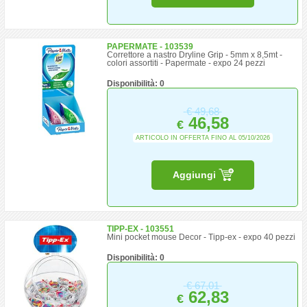
PAPERMATE - 103539
Correttore a nastro Dryline Grip - 5mm x 8,5mt -
colori assortiti - Papermate - expo 24 pezzi
Disponibilità: 0
€
49,68
46,58
€
ARTICOLO IN OFFERTA FINO AL 05/10/2026
Aggiungi
TIPP-EX - 103551
Mini pocket mouse Decor - Tipp-ex - expo 40 pezzi
Disponibilità: 0
€
67,01
62,83
€