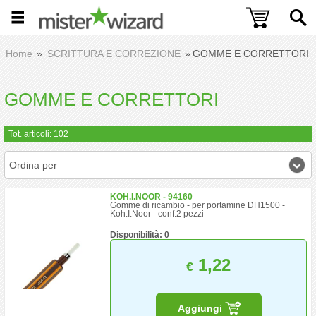
Home
SCRITTURA E CORREZIONE
GOMME E CORRETTORI
GOMME E CORRETTORI
Tot. articoli: 102
Ordina per
KOH.I.NOOR - 94160
Gomme di ricambio - per portamine DH1500 -
Koh.I.Noor - conf.2 pezzi
Disponibilità: 0
1,22
€
Aggiungi