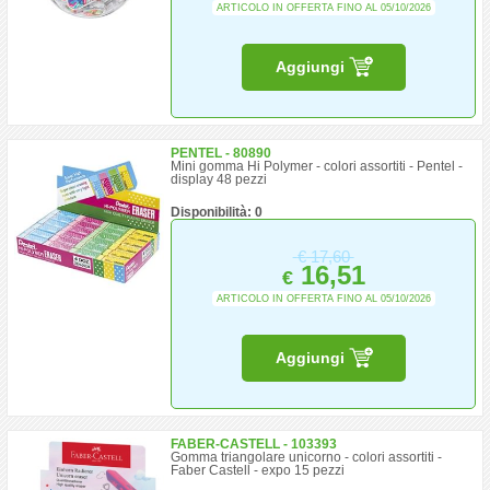
ARTICOLO IN OFFERTA FINO AL 05/10/2026
Aggiungi
PENTEL - 80890
Mini gomma Hi Polymer - colori assortiti - Pentel -
display 48 pezzi
Disponibilità: 0
€
17,60
16,51
€
ARTICOLO IN OFFERTA FINO AL 05/10/2026
Aggiungi
FABER-CASTELL - 103393
Gomma triangolare unicorno - colori assortiti -
Faber Castell - expo 15 pezzi