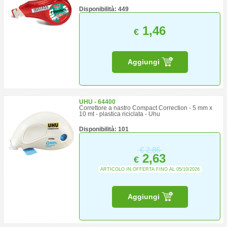
Disponibilità: 449
1,46
€
Aggiungi
UHU - 64400
Correttore a nastro Compact Correction - 5 mm x
10 mt - plastica riciclata - Uhu
Disponibilità: 101
€
2,86
2,63
€
ARTICOLO IN OFFERTA FINO AL 05/10/2026
Aggiungi