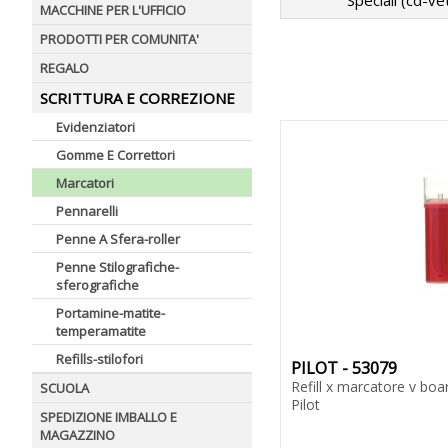
Speciali (cd-ve
MACCHINE PER L'UFFICIO
PRODOTTI PER COMUNITA'
REGALO
SCRITTURA E CORREZIONE
Evidenziatori
Gomme E Correttori
Marcatori
Pennarelli
Penne A Sfera-roller
Penne Stilografiche-
sferografiche
Portamine-matite-
temperamatite
Refills-stilofori
PILOT - 53079
Refill x marcatore v boa
SCUOLA
Pilot
SPEDIZIONE IMBALLO E
MAGAZZINO