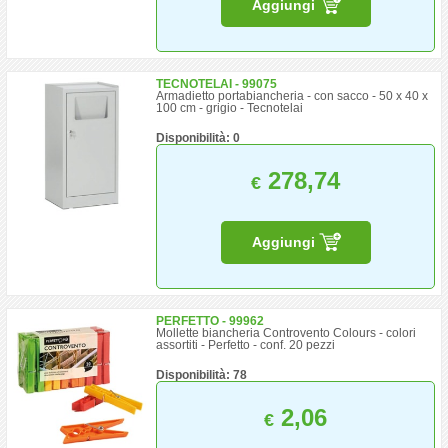
Aggiungi
TECNOTELAI - 99075
Armadietto portabiancheria - con sacco - 50 x 40 x
100 cm - grigio - Tecnotelai
Disponibilità: 0
278,74
€
Aggiungi
PERFETTO - 99962
Mollette biancheria Controvento Colours - colori
assortiti - Perfetto - conf. 20 pezzi
Disponibilità: 78
2,06
€