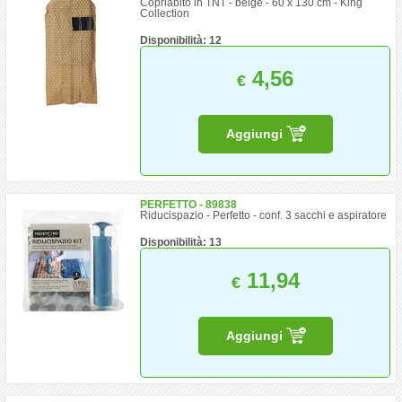
Copriabito in TNT - beige - 60 x 130 cm - King
Collection
Disponibilità: 12
4,56
€
Aggiungi
PERFETTO - 89838
Riducispazio - Perfetto - conf. 3 sacchi e aspiratore
Disponibilità: 13
11,94
€
Aggiungi