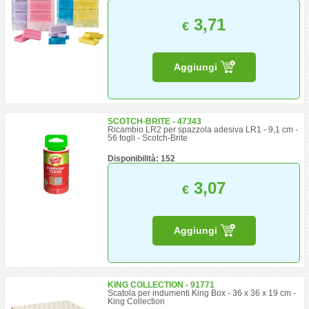
3,71
€
Aggiungi
SCOTCH-BRITE - 47343
Ricambio LR2 per spazzola adesiva LR1 - 9,1 cm -
56 fogli - Scotch-Brite
Disponibilità: 152
3,07
€
Aggiungi
KING COLLECTION - 91771
Scatola per indumenti King Box - 36 x 36 x 19 cm -
King Collection