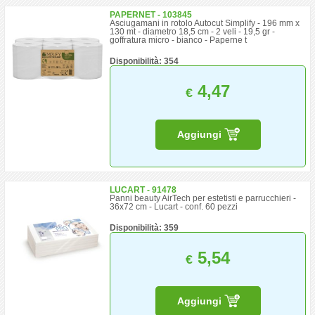
PAPERNET - 103845
Asciugamani in rotolo Autocut Simplify - 196 mm x
130 mt - diametro 18,5 cm - 2 veli - 19,5 gr -
goffratura micro - bianco - Paperne t
Disponibilità: 354
4,47
€
Aggiungi
LUCART - 91478
Panni beauty AirTech per estetisti e parrucchieri -
36x72 cm - Lucart - conf. 60 pezzi
Disponibilità: 359
5,54
€
Aggiungi