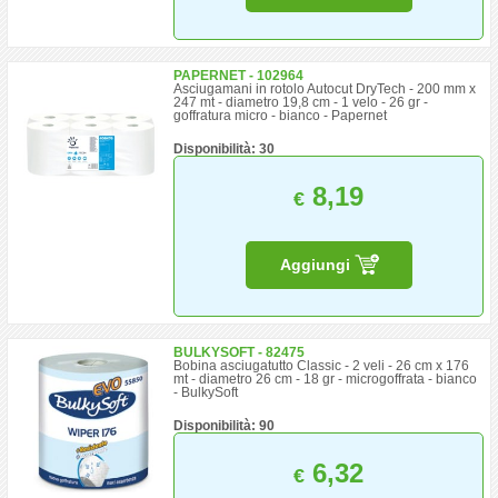
PAPERNET - 102964
Asciugamani in rotolo Autocut DryTech - 200 mm x
247 mt - diametro 19,8 cm - 1 velo - 26 gr -
goffratura micro - bianco - Papernet
Disponibilità: 30
8,19
€
Aggiungi
BULKYSOFT - 82475
Bobina asciugatutto Classic - 2 veli - 26 cm x 176
mt - diametro 26 cm - 18 gr - microgoffrata - bianco
- BulkySoft
Disponibilità: 90
6,32
€