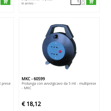
In arrivo: -
MKC - 60599
2 prese
Prolunga con avvolgicavo da 5 mt - multiprese
- MKC
€ 18,12