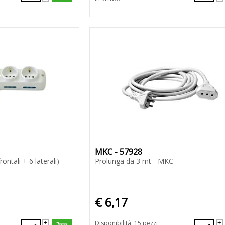
MKC - 57928
ontali + 6 laterali) -
Prolunga da 3 mt - MKC
€ 6,17
Disponibilità: 15 pezzi