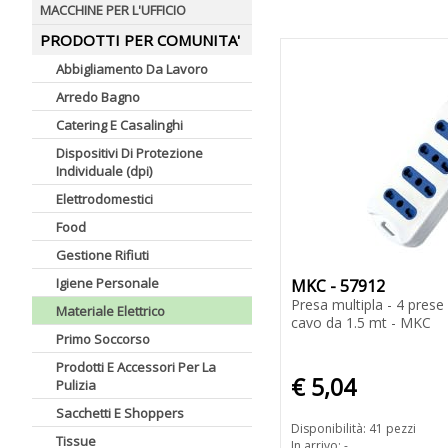
MACCHINE PER L'UFFICIO
PRODOTTI PER COMUNITA'
Abbigliamento Da Lavoro
Arredo Bagno
Catering E Casalinghi
Dispositivi Di Protezione
Individuale (dpi)
Elettrodomestici
Food
Gestione Rifiuti
Igiene Personale
MKC - 57912
Presa multipla - 4 prese 
Materiale Elettrico
cavo da 1.5 mt - MKC
Primo Soccorso
Prodotti E Accessori Per La
€ 5,04
Pulizia
Sacchetti E Shoppers
Disponibilità: 41 pezzi
Tissue
In arrivo: -