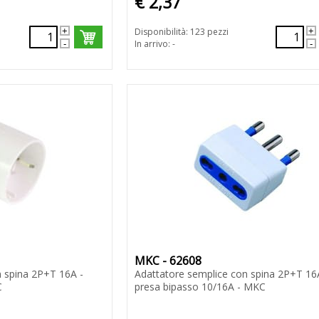
€ 2,37
Disponibilità: 123 pezzi
In arrivo: -
MKC - 62608
n spina 2P+T 16A -
Adattatore semplice con spina 2P+T 16
C
presa bipasso 10/16A - MKC