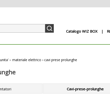
Catalogo WIZ BOX
R
unita'
›
materiale elettrico
›
cavi prese prolunghe
lunghe
ntatori
Cavi-prese-prolunghe