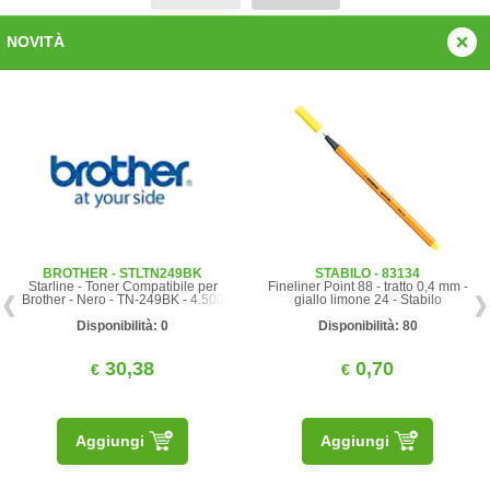
NOVITÀ
BROTHER - STLTN249BK
STABILO - 83134
Starline - Toner Compatibile per
Fineliner Point 88 - tratto 0,4 mm -
Brother - Nero - TN-249BK - 4.500
giallo limone 24 - Stabilo
pag
Disponibilità: 0
Disponibilità: 80
30,38
0,70
€
€
Aggiungi
Aggiungi