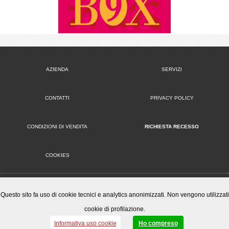
AZIENDA
SERVIZI
CONTATTI
PRIVACY POLICY
CONDIZIONI DI VENDITA
RICHIESTA RECESSO
COOKIES
VERSIONE DESKTOP
Questo sito fa uso di cookie tecnici e analytics anonimizzati. Non vengono utilizzati
cookie di profilazione.
Mister Wizard S.r.l.
© 2014-15 Mister Wizard, tutti i diritti riservati. Logo Mister Wizard e altri marchi e loghi utilizzati in
Informativa uso cookie
Ho compreso
questo sito sono di proprietà o concessi in licenza a Mister Wizard. reg. imp. C.F. e P.IVA