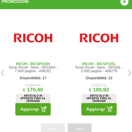
PROMOZIONI
RICOH - RICSP330H
RICOH - RICSP330L
Toner Ricoh - Nero - SP330H -
Toner Ricoh - Nero - SP330L -
7.000 pagine - 408281
3.500 pagine - 408278
Disponibilità: 27
Disponibilità: 22
€ 204,54
€ 122,72
170,40
100,92
€
€
ARTICOLO IN
ARTICOLO IN
OFFERTA FINO AL
OFFERTA FINO AL
15/09/2026
15/09/2026
Aggiungi
Aggiungi
prev
next